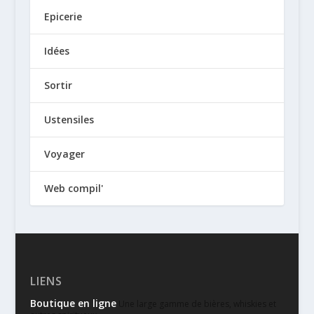
Epicerie
Idées
Sortir
Ustensiles
Voyager
Web compil'
LIENS
Boutique en ligne
Une large gamme de bières, whiskies et