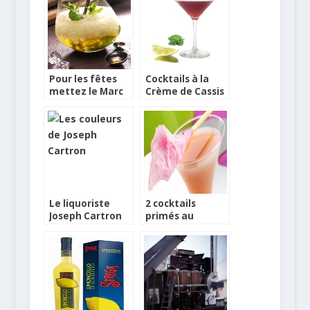
Pour les fêtes
Cocktails à la
mettez le Marc
Crème de Cassis
de Bourgogne en
Cueillette 2011
cocktails
Le liquoriste
2 cocktails
Joseph Cartron
primés au
soigne une belle
Challenge
image de
Joseph Cartron
marque