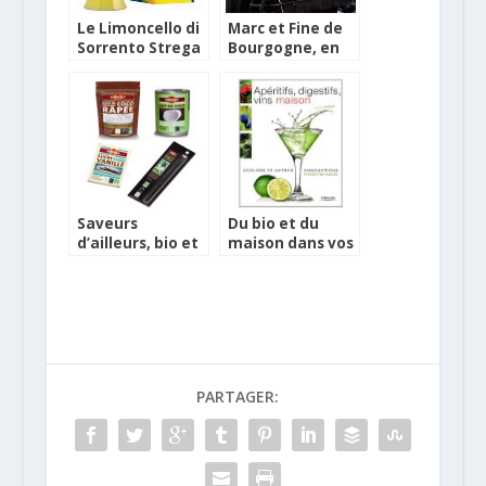
Le Limoncello di
Marc et Fine de
Sorrento Strega
Bourgogne, en
arrive en France
détails avec leur
AOC
Saveurs
Du bio et du
d’ailleurs, bio et
maison dans vos
équitables, chez
cocktails et
Alter Eco
boissons
PARTAGER: