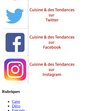
Rubriques
Cave
Déco
Epicerie