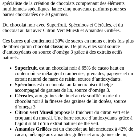
spécialiste de la création de chocolats comprenant des éléments
nutritionnels spécifiques, lance cinq nouveaux parfums pour ses
barres chocolatées de 30 gammes.
Du chocolat noir avec Superfruit, Spéculoos et Céréales, et du
chocolat au lait avec Citron Vert Muesli et Amandes Grillées.
Ces barres qui contiennent 30% de sucres en moins et trois fois plus
de fibres qu’un chocolat classique. De plus, elles sont source
d’antioxydants ou source d’oméga 3 grâce à des extraits actifs
naturels.
Superfruit
, est un chocolat noir à 65% de cacao haut en
couleur où se mélangent cranberries, grenades, papayes et un
extrait naturel de marc de raisin, source d’antioxydants.
Spéculoos
est un chocolat au fameux biscuit belge
accompagné de graines de lin, source d’oméga 3.
Céréales
, aux graines de lin et au riz soufflé, marie du
chocolat noir à la finesse des graines de lin dorées, source
d’oméga 3.
Citron vert Muesli
propose la fraicheur du citron vert et le
croquant du muesli. Une barre source d’antioxydants grâce à
l’ajout subtil d’un extrait naturel de thé vert.
Amandes Grillées
est un chocolat au lait onctueux à 42% de
cacao, mélangé aux amandes grillées et aux graines de lin,