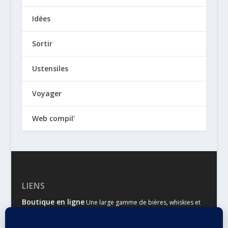
Idées
Sortir
Ustensiles
Voyager
Web compil'
LIENS
Boutique en ligne
Une large gamme de bières, whiskies et
autres spiritueux