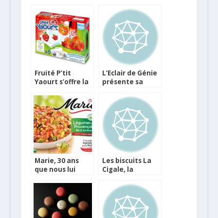
Fruité P’tit
L’Eclair de Génie
Yaourt s’offre la
présente sa
fraise et un
nouvelle carte,
nouveau look
mais aussi des
brioches et des
Chouger
Marie, 30 ans
Les biscuits La
que nous lui
Cigale, la
disons merci !
Provence fait
chanter les
papilles