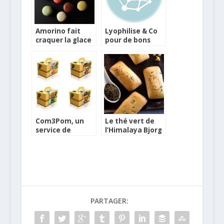
Amorino fait
Lyophilise & Co
craquer la glace
pour de bons
avec ses
plats traiteurs
Macarons
Com3Pom, un
Le thé vert de
service de
l’Himalaya Bjorg
paniers qui va
pour une recette
faire recette !
de financiers
PARTAGER: