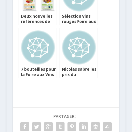
Deux nouvelles
Sélection vins
références de
rouges Foire aux
Nectars chez
Vins Nicolas
Alter Eco
7 bouteilles pour
Nicolas sabre les
la Foire aux Vins
prix du
Nicolas
champagne pour
la fête des pères
PARTAGER: