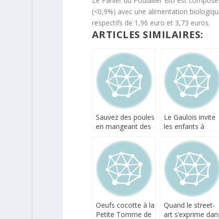
Le Panier du Poulailler Bio est composé
(<0,9%) avec une alimentation biologique
respectifs de 1,96 euro et 3,73 euros.
ARTICLES SIMILAIRES:
Sauvez des poules
Le Gaulois invite
en mangeant des
les enfants à
oeufs Poulehouse
jouer avec les
oeufs
Oeufs cocotte à la
Quand le street-
Petite Tomme de
art s’exprime dan