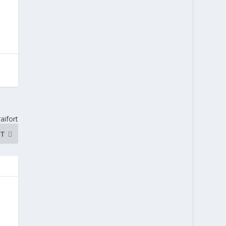
aifort
NT