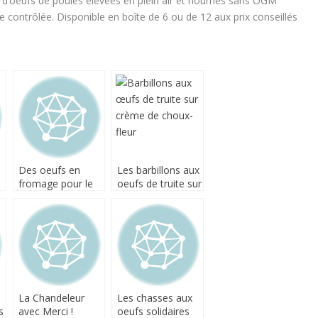
 d’oeufs de poules élevées en plein air et nourries sans OGM
 contrôlée. Disponible en boîte de 6 ou de 12 aux prix conseillés
Des oeufs en
Les barbillons aux
fromage pour le
oeufs de truite sur
plateau de vos
crème de choux-
repas de Pâques
fleur
La Chandeleur
Les chasses aux
s
avec Merci !
oeufs solidaires