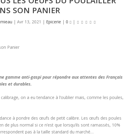
US LES OEUFS DU POULAILLER
NS SON PANIER
amieau
|
Avr 13, 2021
|
Epicerie
|
0
|
 une gamme anti-gaspi pour répondre aux attentes des Français
les et durables.
calibrage, on a eu tendance à l’oublier mais, comme les poules,
endance à pondre des œufs de petit calibre. Les œufs des poules
en de plus normal si ce n’est que lorsqu’ils sont ramassés, 10%
orrespondent pas à la taille standard du marché…