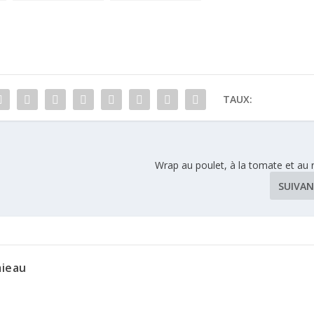
d’Intermarché
en France avec le
Secours Populaire
Français !
TAUX:
Wrap au poulet, à la tomate et au r
SUIVA
mieau