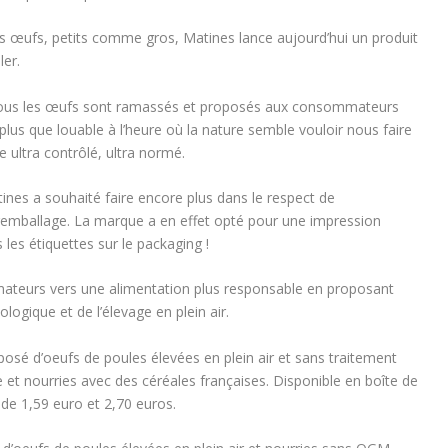
ses œufs, petits comme gros, Matines lance aujourd’hui un produit
ler.
ous les œufs sont ramassés et proposés aux consommateurs
plus que louable à l’heure où la nature semble vouloir nous faire
 ultra contrôlé, ultra normé.
ines a souhaité faire encore plus dans le respect de
suremballage. La marque a en effet opté pour une impression
les étiquettes sur le packaging !
teurs vers une alimentation plus responsable en proposant
ologique et de l’élevage en plein air.
mposé d’oeufs de poules élevées en plein air et sans traitement
 et nourries avec des céréales françaises. Disponible en boîte de
 de 1,59 euro et 2,70 euros.