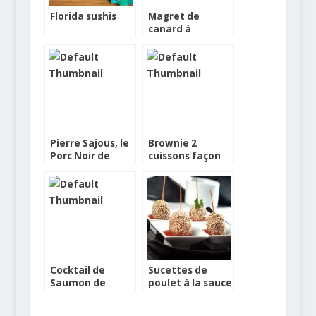
Florida sushis
Magret de
canard à
l’orange et
sauce soja
sucrée au
gingembre
Pierre Sajous, le
Brownie 2
Porc Noir de
cuissons façon
Bigorre à
Avery Island à la
l’honneur
sauce Tabasco
Rouge
Cocktail de
Sucettes de
Saumon de
poulet à la sauce
Norvège fumé
tomate
servi avec