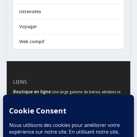
Ustensiles
Voyager
Web compil'
LIENS
Boutique en ligne
Une large gamme de bières, whiskies et
autres spiritueux
Malts & Houblons
Le site d’information des amateurs de
bière et de whisky