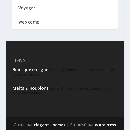
Voyager
Web compil'
LIENS
Boutique en ligne
Une large gamme de bières, whiskies et
autres spiritueux
Malts & Houblons
Le site d’information des amateurs de
bière et de whisky
Conçu par
| Propulsé par
Elegant Themes
WordPress