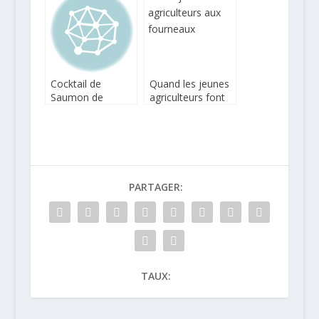
carottes au lait de
coco et
champignons
noirs
Cocktail de
Quand les jeunes
Saumon de
agriculteurs font
Norvège fumé
recettes
servi avec
pamplemousse
rose et avocat
PARTAGER:
TAUX: