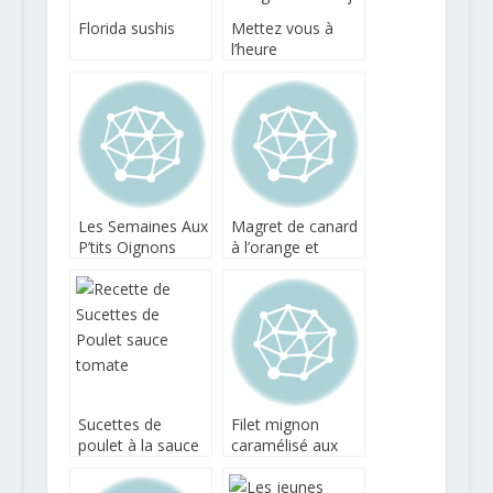
Florida sushis
Mettez vous à
l’heure
norvégienne pour
le repas de Jul !
Les Semaines Aux
Magret de canard
P’tits Oignons
à l’orange et
vous proposent
sauce soja sucrée
de belles recettes
au gingembre
Sucettes de
Filet mignon
poulet à la sauce
caramélisé aux
tomate
germes de soja,
petits flans de