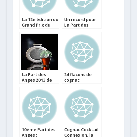
La 12e édition du
Un record pour
Grand Prix du
La Part des
Cocktail Havana
Anges 2016
Club est lancée
La Part des
24 flacons de
Anges 2013 de
cognac
Cognac est
d’exception aux
annoncée
enchères pour
La Part des
Anges
10ème Part des
Cognac Cocktail
Anges :
Connexion, la