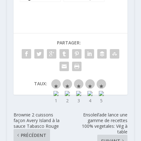
Apprentis
2eme tournée
d’Auteuil reçoit
est lancée !
un chèque de
265.700 euros
PARTAGER:
TAUX:
Brownie 2 cuissons
Ensoleil’ade lance une
façon Avery Island à la
gamme de recettes
sauce Tabasco Rouge
100% vegetales: Vég à
table
PRÉCÉDENT
SUIVANT