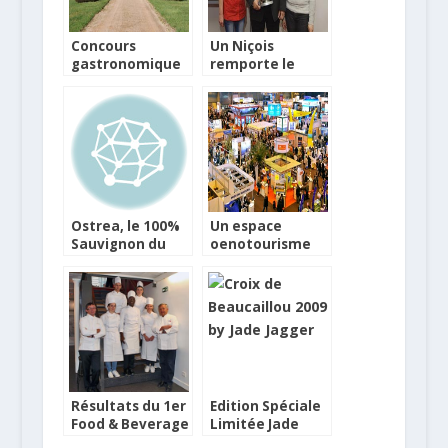
Concours
Un Niçois
gastronomique
remporte le
sur le thème
concours de
“Les desserts de
Macaron
nos grands-
Amateur
mères
normandes”
Ostrea, le 100%
Un espace
Sauvignon du
oenotourisme
Domaine de
au Salon Mondial
Raissac
du Tourisme
Résultats du 1er
Edition Spéciale
Food & Beverage
Limitée Jade
Challenge
Jagger pour le