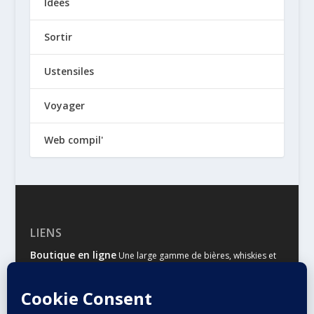
Idées
Sortir
Ustensiles
Voyager
Web compil'
LIENS
Boutique en ligne
Une large gamme de bières, whiskies et
autres spiritueux
Malts & Houblons
Le site d’information des amateurs de
bière et de whisky