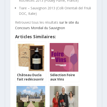
Rochettes 2013 (Pouilly Fumé, France)
Tiare – Sauvignon 2013 (Colli Orientali del Friuli
DOC, Italie)
Retrouvez tous les résultats
sur le site du
Concours Mondial du Sauvignon
Articles Similaires:
Château Ducla
Sélection Foire
fait redécouvrir
aux Vins
sa cuvée
Intermarché
hommage à Jimi
Hendrix