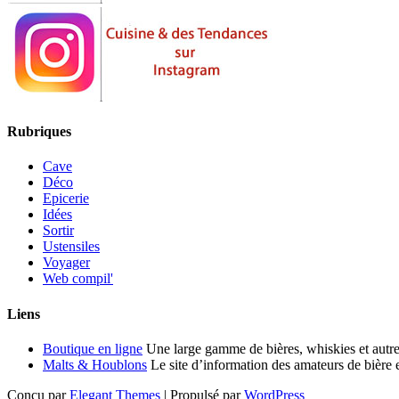
Rubriques
Cave
Déco
Epicerie
Idées
Sortir
Ustensiles
Voyager
Web compil'
Liens
Boutique en ligne
Une large gamme de bières, whiskies et autre
Malts & Houblons
Le site d’information des amateurs de bière 
Conçu par
Elegant Themes
| Propulsé par
WordPress