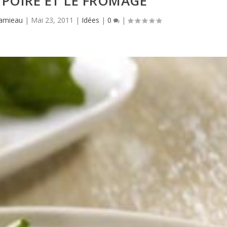
 POIRE ET LE FROMAGE
Hamieau
|
Mai 23, 2011
|
Idées
|
0
|