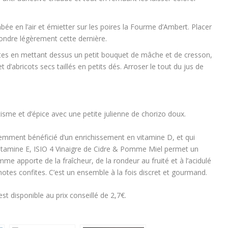
ée en l’air et émietter sur les poires la Fourme d’Ambert. Placer
ondre légèrement cette dernière.
ttes en mettant dessus un petit bouquet de mâche et de cresson,
 d’abricots secs taillés en petits dés. Arroser le tout du jus de
isme et d’épice avec une petite julienne de chorizo doux.
écemment bénéficié d’un enrichissement en vitamine D, et qui
vitamine E, ISIO 4 Vinaigre de Cidre & Pomme Miel permet un
me apporte de la fraîcheur, de la rondeur au fruité et à l’acidulé
 notes confites. C’est un ensemble à la fois discret et gourmand.
t disponible au prix conseillé de 2,7€.