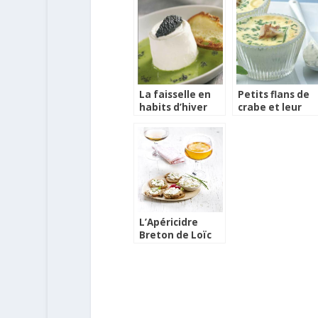
La faisselle en
Petits flans de
habits d’hiver
crabe et leur
mesclun
L’Apéricidre
Breton de Loïc
Raison à Paris