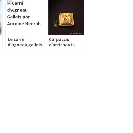
Le carré
Carpaccio
d’agneau gallois
d’artichauts,
de pré salé
amandes au lait,
cuisiné par
dés d’orange,
Antoine Heerah
petites feuilles
d’estragon,
basilic,
coriandre, dés
de pain brûlé