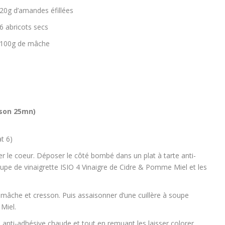
20g d’amandes éfillées
6 abricots secs
100g de mâche
sson 25mn)
t 6)
ter le coeur. Déposer le côté bombé dans un plat à tarte anti-
soupe de vinaigrette ISIO 4 Vinaigre de Cidre & Pomme Miel et les
mâche et cresson. Puis assaisonner d’une cuillère à soupe
Miel.
nti-adhésive chaude et tout en remuant les laisser colorer