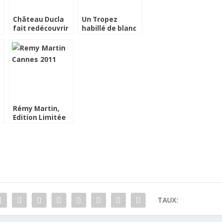
Château Ducla
Un Tropez
fait redécouvrir
habillé de blanc
sa cuvée
pour l’hiver
hommage à Jimi
Hendrix
,
Rémy Martin,
Edition Limitée
Festival de
Cannes 2011
TAUX: