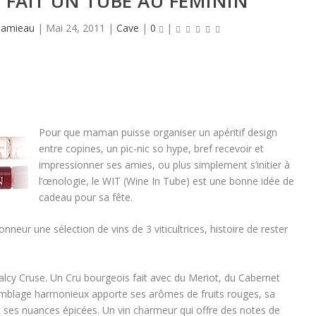
 FAIT UN TUBE AU FÉMININ
Hamieau
|
Mai 24, 2011
|
Cave
|
0
|
Pour que maman puisse organiser un apéritif design
entre copines, un pic-nic so hype, bref recevoir et
impressionner ses amies, ou plus simplement s’initier à
l’œnologie, le WIT (Wine In Tube) est une bonne idée de
cadeau pour sa fête.
nneur une sélection de vins de 3 viticultrices, histoire de rester
alcy Cruse. Un Cru bourgeois fait avec du Meriot, du Cabernet
mblage harmonieux apporte ses arômes de fruits rouges, sa
t ses nuances épicées. Un vin charmeur qui offre des notes de