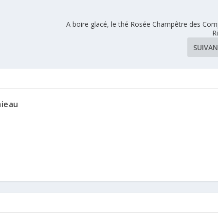
A boire glacé, le thé Rosée Champêtre des Com
R
SUIVA
mieau