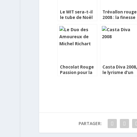
Le WIT sera-t-il
Trévallon rouge
le tube de Noël
2008 : la finesse
et le fruit
Chocolat Rouge
Casta Diva 2008
Passion pour la
le lyrisme d’un
Saint Valentin
Lirac blanc
PARTAGER: