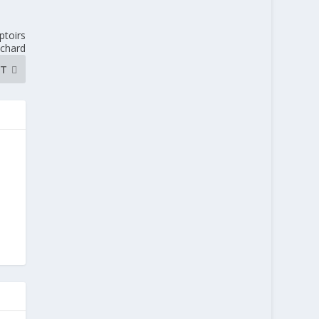
ptoirs
ichard
NT