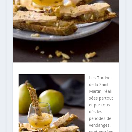
Les Tartines
de la Saint
Martin, réali
sées partout
et par tous
dès les
périodes de
vendanges,
sont entrées