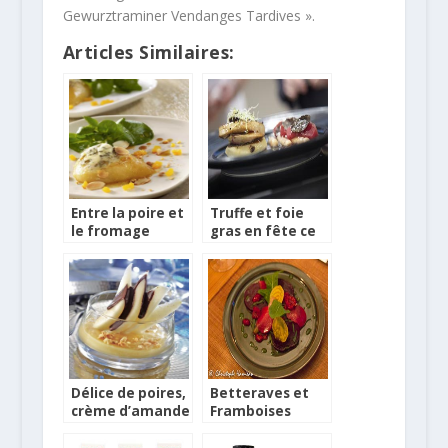
Gewurztraminer Vendanges Tardives ».
Articles Similaires:
Entre la poire et
Truffe et foie
le fromage
gras en fête ce
week-end à
Sarlat
Délice de poires,
Betteraves et
crème d’amande
Framboises
et Chocolat
écrasées, à
l’Estragon