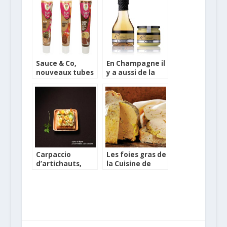
Sauce & Co,
En Champagne il
nouveaux tubes
y a aussi de la
de la cuisine
moutarde et du
vinaigre
Carpaccio
Les foies gras de
d’artichauts,
la Cuisine de
amandes au lait,
Babeth
dés d’orange,
petites feuilles
d’estragon,
basilic,
coriandre, dés