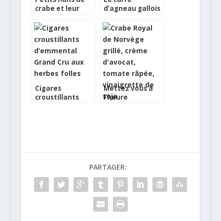
crabe et leur
d’agneau gallois
mesclun
de pré salé
cuisiné par
Antoine Heerah
Cigares
Mettez vous à
croustillants
l’heure
d’emmental
norvégienne
Grand Cru aux
pour le repas de
herbes folles
Jul !
PARTAGER: