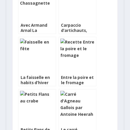
Avec Armand
Carpaccio
Arnal La
d’artichauts,
Chassagnette
amandes au lait,
ne manque pas
dés d’orange,
de sel
petites feuilles
d’estragon,
basilic,
coriandre, dés
de pain brûlé
La faisselle en
Entre la poire et
habits d’hiver
le fromage
Petits flans de
Le carré