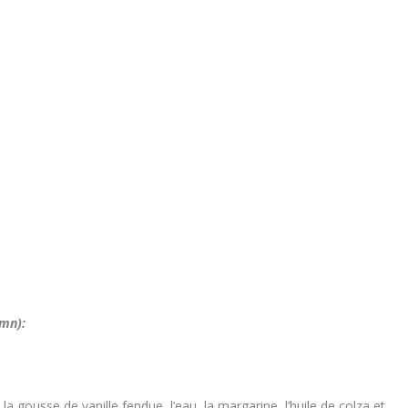
0mn):
 la gousse de vanille fendue, l’eau, la margarine, l’huile de colza et