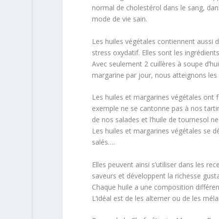
normal de cholestérol dans le sang, dans 
mode de vie sain.
Les huiles végétales contiennent aussi d
stress oxydatif. Elles sont les ingrédien
Avec seulement 2 cuillères à soupe d’hui
margarine par jour, nous atteignons les
Les huiles et margarines végétales ont
exemple ne se cantonne pas à nos tartin
de nos salades et l’huile de tournesol ne 
Les huiles et margarines végétales se de
salés….
Elles peuvent ainsi s’utiliser dans les rec
saveurs et développent la richesse gust
Chaque huile a une composition différent
L’idéal est de les alterner ou de les mél