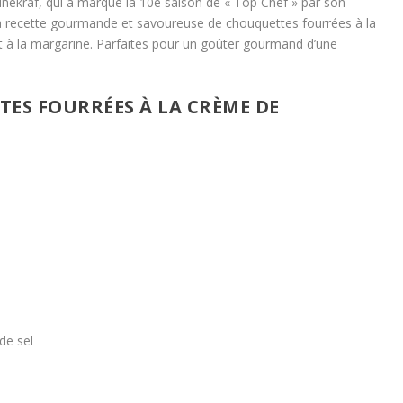
unekraf, qui a marqué la 10e saison de « Top Chef » par son
 recette gourmande et savoureuse de chouquettes fourrées à la
et à la margarine. Parfaites pour un goûter gourmand d’une
TES FOURRÉES À LA CRÈME DE
 de sel