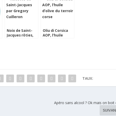
pecorino poivré
Noix de Saint-
Oliu di Corsica
Jacques rôties,
AOP, l’huile
risotto au coulis
d’olive du terroir
de betteraves et
corse
sauce à l’orange
TAUX:
Apéro sans alcool ? Ok mais on boit 
SUIVA