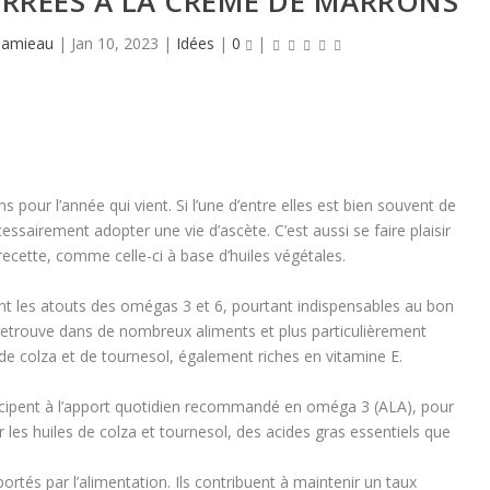
RRÉES À LA CRÈME DE MARRONS
Hamieau
|
Jan 10, 2023
|
Idées
|
0
|
s pour l’année qui vient. Si l’une d’entre elles est bien souvent de
cessairement adopter une vie d’ascète. C’est aussi se faire plaisir
ecette, comme celle-ci à base d’huiles végétales.
nt les atouts des omégas 3 et 6, pourtant indispensables au bon
etrouve dans de nombreux aliments et plus particulièrement
 de colza et de tournesol, également riches en vitamine E.
icipent à l’apport quotidien recommandé en oméga 3 (ALA), pour
ur les huiles de colza et tournesol, des acides gras essentiels que
ortés par l’alimentation. Ils contribuent à maintenir un taux