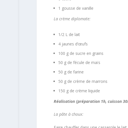
1 gousse de vanille
La crème diplomate:
1/2 L de lait
4 jaunes d’œufs
100 g de sucre en grains
50 g de fécule de maïs
50 g de farine
50 g de crème de marrons
150 g de crème liquide
Réalisation (préparation 1h, cuisson 3
La pâte à choux:
Faire chauffer dans une casserole le lait,