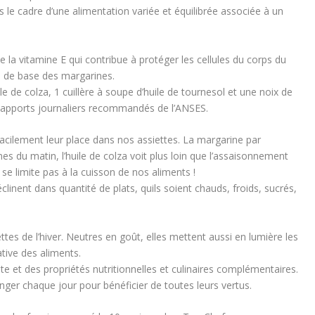
le cadre d’une alimentation variée et équilibrée associée à un
e la vitamine E qui contribue à protéger les cellules du corps du
ts de base des margarines.
le de colza, 1 cuillère à soupe d’huile de tournesol et une noix de
 apports journaliers recommandés de l’ANSES.
 facilement leur place dans nos assiettes. La margarine par
es du matin, l’huile de colza voit plus loin que l’assaisonnement
se limite pas à la cuisson de nos aliments !
́clinent dans quantité de plats, quils soient chauds, froids, sucrés,
ettes de l’hiver. Neutres en goût, elles mettent aussi en lumière les
ative des aliments.
e et des propriétés nutritionnelles et culinaires complémentaires.
anger chaque jour pour bénéficier de toutes leurs vertus.