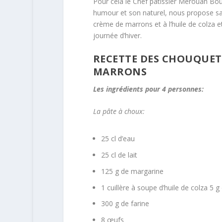
Pour cela le Chef pâtissier Merouan Bo
humour et son naturel, nous propose sa
crème de marrons et à l’huile de colza 
journée d’hiver.
RECETTE DES CHOUQUET
MARRONS
Les ingrédients pour 4 personnes:
La pâte à choux:
25 cl d’eau
25 cl de lait
125 g de margarine
1 cuillère à soupe d’huile de colza 5 g
300 g de farine
8 œufs