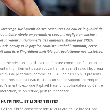
s’interroge sur l’avenir de ses ressources en eau et la qualité de
que inédite révèle un paramètre souvent négligé en cuisine :
e et la valeur nutritionnelle des aliments. Menée par BRITA
é Paris-Saclay et le physico-chimiste Raphaël Haumont, cette
t bien être l’ingrédient invisible qui révolutionne nos assiettes.
 gramme près, on surveille la température comme un faucon et on
rtant, un élément passe souvent entre les mailles du filet : l’eau.
 résidus de pesticides (comme les PFAS, de plus en plus présents
ment nos plats. « L’eau n’est pas un simple support thermique,
avec l’aliment », explique Raphaël Haumont, cofondateur du Centre
interaction, selon l’étude, peut tout changer.
 NUTRITIFS… ET MOINS TRISTES
 à l’eau filtrée conservent mieux leurs atouts. Le brocoli, par