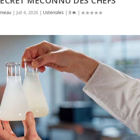
, SECRET MÉCONNU DES CHEFS
mieau
|
Juil 4, 2026
|
Ustensiles
|
0
|