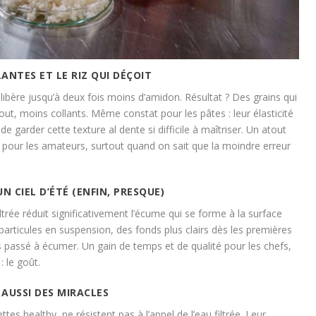
LANTES ET LE RIZ QUI DÉÇOIT
rée libère jusqu’à deux fois moins d’amidon. Résultat ? Des grains qui
out, moins collants. Même constat pour les pâtes : leur élasticité
garder cette texture al dente si difficile à maîtriser. Un atout
 pour les amateurs, surtout quand on sait que la moindre erreur
 CIEL D’ÉTÉ (ENFIN, PRESQUE)
ltrée réduit significativement l’écume qui se forme à la surface
particules en suspension, des fonds plus clairs dès les premières
passé à écumer. Un gain de temps et de qualité pour les chefs,
: le goût.
 AUSSI DES MIRACLES
es healthy, ne résistent pas à l’appel de l’eau filtrée. Leur