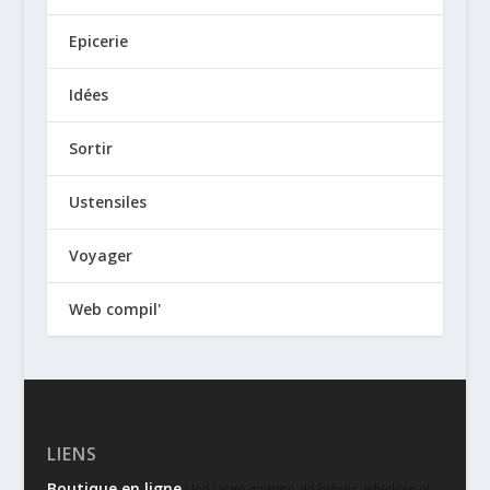
Epicerie
Idées
Sortir
Ustensiles
Voyager
Web compil'
LIENS
Boutique en ligne
Une large gamme de bières, whiskies et