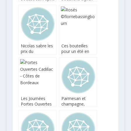
et bouteilles emoji
pour votre
champagne
Nicolas sabre les
Ces bouteilles
prix du
pour un été en
champagne pour
rose
la fête des pères
Les Journées
Parmesan et
Portes Ouvertes
champagne,
de Cadillac Côtes
l’accord
de Bordeaux
gastronomique