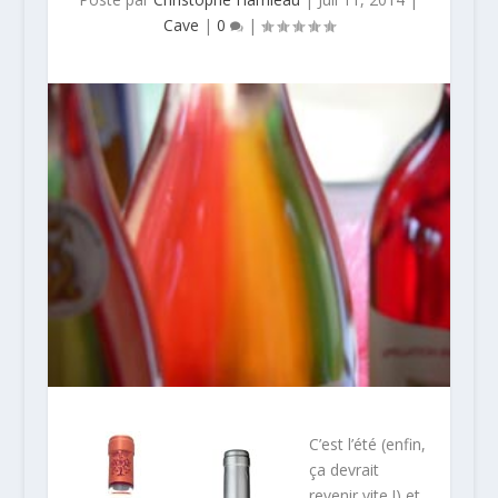
Cave
|
0
|
C’est l’été (enfin,
ça devrait
revenir vite !) et