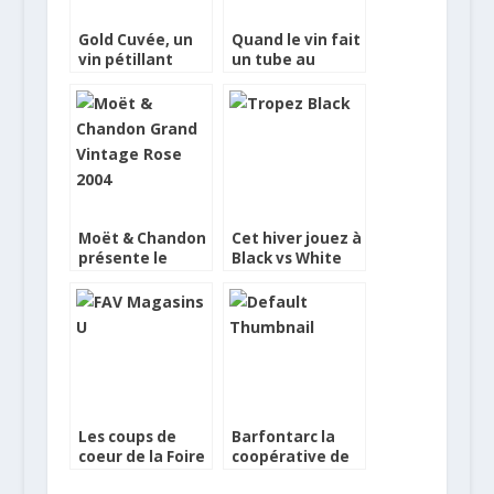
Gold Cuvée, un
Quand le vin fait
vin pétillant
un tube au
empli de
féminin
paillettes d’or !
Moët & Chandon
Cet hiver jouez à
présente le
Black vs White
Grand Vintage
avec un rosé
Rosé 2004
Les coups de
Barfontarc la
coeur de la Foire
coopérative de
aux Vins
champagne qui