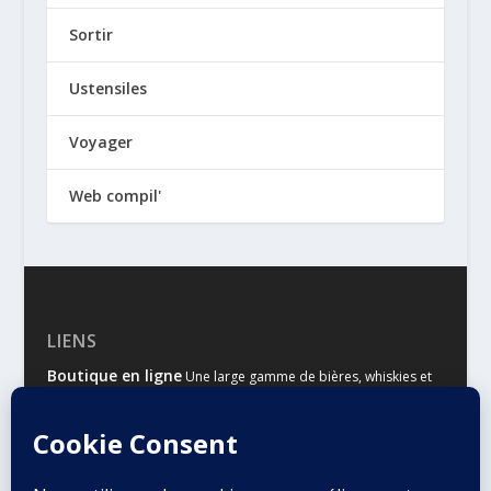
Sortir
Ustensiles
Voyager
Web compil'
LIENS
Boutique en ligne
Une large gamme de bières, whiskies et
autres spiritueux
Malts & Houblons
Le site d’information des amateurs de
bière et de whisky