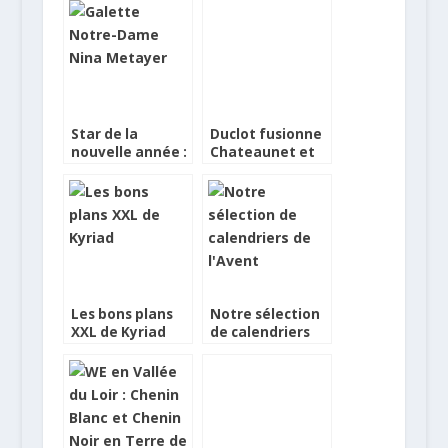
les Pouilles
Star de la
Duclot fusionne
nouvelle année :
Chateaunet et
la galette des
Chateauprimeur
rois
Les bons plans
Notre sélection
XXL de Kyriad
de calendriers
de l’Avent