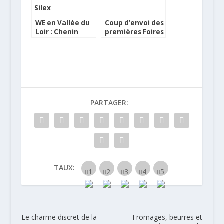
WE en Vallée du
Coup d’envoi des
Loir : Chenin
premières Foires
Blanc et Chenin
aux vins
Noir en Terre de
Silex
PARTAGER:
TAUX:
Le charme discret de la
Fromages, beurres et