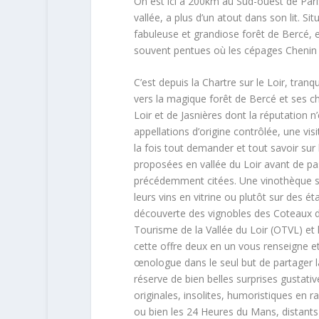
On est ici à 200km au Sud-ouest de Paris, 
vallée, a plus d’un atout dans son lit. Si
fabuleuse et grandiose forêt de Bercé, e
souvent pentues où les cépages Chenin 
C’est depuis la Chartre sur le Loir, tran
vers la magique forêt de Bercé et ses c
Loir et de Jasnières dont la réputation n
appellations d’origine contrôlée, une vi
la fois tout demander et tout savoir sur l
proposées en vallée du Loir avant de pa
précédemment citées. Une vinothèque s’o
leurs vins en vitrine ou plutôt sur des ét
découverte des vignobles des Coteaux du 
Tourisme de la Vallée du Loir (OTVL) e
cette offre deux en un vous renseigne e
œnologue dans le seul but de partager la
réserve de bien belles surprises gustativ
originales, insolites, humoristiques en 
ou bien les 24 Heures du Mans, distants