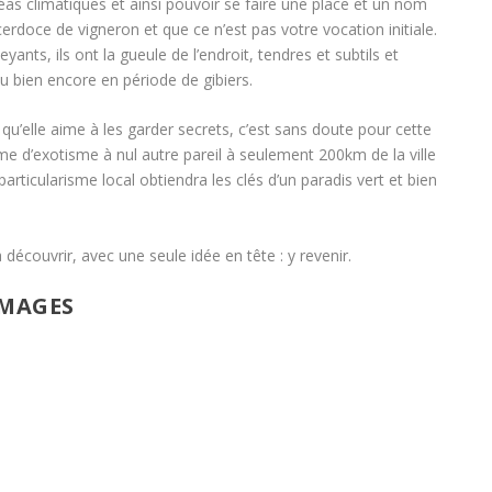
léas climatiques et ainsi pouvoir se faire une place et un nom
erdoce de vigneron et que ce n’est pas votre vocation initiale.
ants, ils ont la gueule de l’endroit, tendres et subtils et
ou bien encore en période de gibiers.
 qu’elle aime à les garder secrets, c’est sans doute pour cette
rme d’exotisme à nul autre pareil à seulement 200km de la ville
particularisme local obtiendra les clés d’un paradis vert et bien
découvrir, avec une seule idée en tête : y revenir.
IMAGES