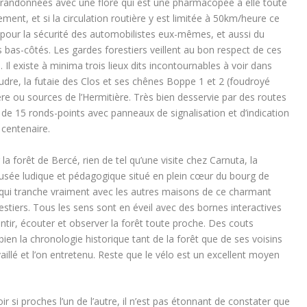
 randonnées avec une flore qui est une pharmacopée à elle toute
ment, et si la circulation routière y est limitée à 50km/heure ce
ôt pour la sécurité des automobilistes eux-mêmes, et aussi du
 bas-côtés. Les gardes forestiers veillent au bon respect de ces
. Il existe à minima trois lieux dits incontournables à voir dans
Coudre, la futaie des Clos et ses chênes Boppe 1 et 2 (foudroyé
ière ou sources de l’Hermitière. Très bien desservie par des routes
e 15 ronds-points avec panneaux de signalisation et d’indication
 centenaire.
a forêt de Bercé, rien de tel qu’une visite chez Carnuta, la
usée ludique et pédagogique situé en plein cœur du bourg de
, qui tranche vraiment avec les autres maisons de ce charmant
restiers. Tous les sens sont en éveil avec des bornes interactives
tir, écouter et observer la forêt toute proche. Des couts
ien la chronologie historique tant de la forêt que de ses voisins
vaillé et l’on entretenu. Reste que le vélo est un excellent moyen
ir si proches l’un de l’autre, il n’est pas étonnant de constater que