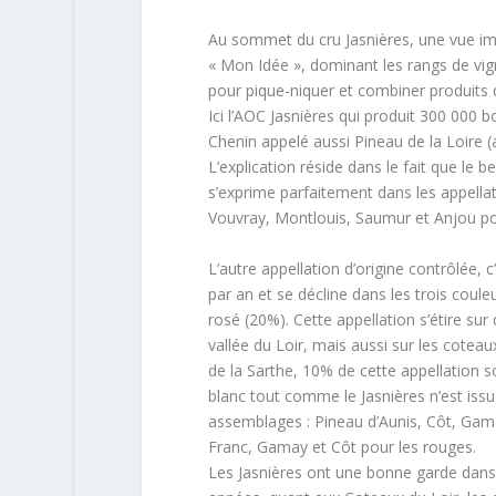
Au sommet du cru Jasnières, une vue impr
« Mon Idée », dominant les rangs de vign
pour pique-niquer et combiner produits d
Ici l’AOC Jasnières qui produit 300 000 
Chenin appelé aussi Pineau de la Loire (av
L’explication réside dans le fait que le
s’exprime parfaitement dans les appellati
Vouvray, Montlouis, Saumur et Anjou pou
L’autre appellation d’origine contrôlée, 
par an et se décline dans les trois coule
rosé (20%). Cette appellation s’étire sur
vallée du Loir, mais aussi sur les cotea
de la Sarthe, 10% de cette appellation so
blanc tout comme le Jasnières n’est issu
assemblages : Pineau d’Aunis, Côt, Gama
Franc, Gamay et Côt pour les rouges.
Les Jasnières ont une bonne garde dans