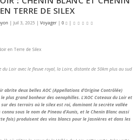
LOIR : CHENIN BLANC ET CHENIN
EN TERRE DE SILEX
ayon
|
Juil 3, 2025
|
Voyager
|
0
|
e du Loir avec le fleuve royal, la Loire, distante de 50km plus au sud
Loir abrite deux belles AOC (Appellations d’Origine Contrôlée)
 le plus grand bonheur des oenophilles. L’AOC Coteaux du Loir et
sur des terroirs où le silex est roi, dominant la secrète vallée
us connu sous le nom de Pineau d’Aunis, et le Chenin Blanc aussi
te fois) produisent des vins blancs pour le Jasnières et dans les