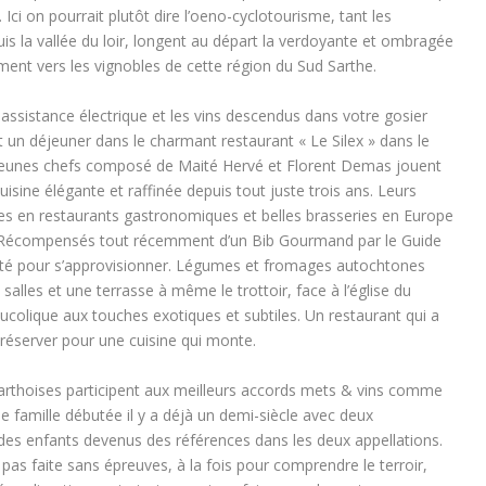
 Ici on pourrait plutôt dire l’oeno-cyclotourisme, tant les
uis la vallée du loir, longent au départ la verdoyante et ombragée
nt vers les vignobles de cette région du Sud Sarthe.
assistance électrique et les vins descendus dans votre gosier
 un déjeuner dans le charmant restaurant « Le Silex » dans le
 jeunes chefs composé de Maité Hervé et Florent Demas jouent
isine élégante et raffinée depuis tout juste trois ans. Leurs
s en restaurants gastronomiques et belles brasseries en Europe
s. Récompensés tout récemment d’un Bib Gourmand par le Guide
ximité pour s’approvisionner. Légumes et fromages autochtones
salles et une terrasse à même le trottoir, face à l’église du
bucolique aux touches exotiques et subtiles. Un restaurant qui a
 réserver pour une cuisine qui monte.
 Sarthoises participent aux meilleurs accords mets & vins comme
famille débutée il y a déjà un demi-siècle avec deux
des enfants devenus des références dans les deux appellations.
 pas faite sans épreuves, à la fois pour comprendre le terroir,