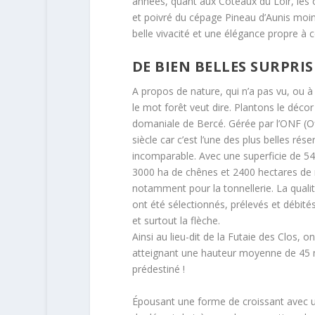
années, quant aux Coteaux du Loir, les 
et poivré du cépage Pineau d’Aunis moin
belle vivacité et une élégance propre à 
DE BIEN BELLES SURPRI
A propos de nature, qui n’a pas vu, ou à
le mot forêt veut dire. Plantons le décor
domaniale de Bercé. Gérée par l’ONF (Off
siècle car c’est l’une des plus belles ré
incomparable. Avec une superficie de 54
3000 ha de chênes et 2400 hectares de r
notamment pour la tonnellerie. La qualit
ont été sélectionnés, prélevés et débit
et surtout la flèche.
Ainsi au lieu-dit de la Futaie des Clos
atteignant une hauteur moyenne de 45 mè
prédestiné !
Épousant une forme de croissant avec un