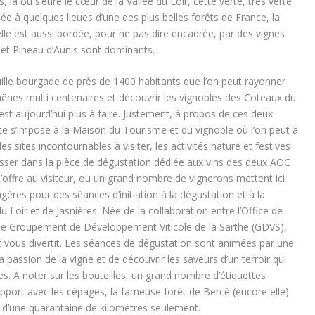
là où s’étire le cœur de la Vallée du Loir, cette verte, très verte
tuée à quelques lieues d’une des plus belles forêts de France, la
lle est aussi bordée, pour ne pas dire encadrée, par des vignes
et Pineau d’Aunis sont dominants.
quille bourgade de près de 1400 habitants que l’on peut rayonner
hênes multi centenaires et découvrir les vignobles des Coteaux du
’est aujourd’hui plus à faire. Justement, à propos de ces deux
site s’impose à la Maison du Tourisme et du vignoble où l’on peut à
es sites incontournables à visiter, les activités nature et festives
sser dans la pièce de dégustation dédiée aux vins des deux AOC
ffre au visiteur, ou un grand nombre de vignerons mettent ici
agères pour des séances d’initiation à la dégustation et à la
Loir et de Jasnières. Née de la collaboration entre l’Office de
t le Groupement de Développement Viticole de la Sarthe (GDVS),
t vous divertit. Les séances de dégustation sont animées par une
 passion de la vigne et de découvrir les saveurs d’un terroir qui
es. A noter sur les bouteilles, un grand nombre d’étiquettes
rapport avec les cépages, la fameuse forêt de Bercé (encore elle)
 d’une quarantaine de kilomètres seulement.