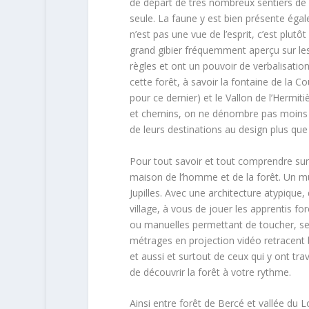
de départ de très nombreux sentiers de
seule. La faune y est bien présente égale
n’est pas une vue de l’esprit, c’est plut
grand gibier fréquemment aperçu sur les
règles et ont un pouvoir de verbalisation
cette forêt, à savoir la fontaine de la 
pour ce dernier) et le Vallon de l’Hermit
et chemins, on ne dénombre pas moins d
de leurs destinations au design plus que
Pour tout savoir et tout comprendre sur l
maison de l’homme et de la forêt. Un m
Jupilles. Avec une architecture atypique
village, à vous de jouer les apprentis fo
ou manuelles permettant de toucher, sen
métrages en projection vidéo retracent b
et aussi et surtout de ceux qui y ont tra
de découvrir la forêt à votre rythme.
Ainsi entre forêt de Bercé et vallée du Lo