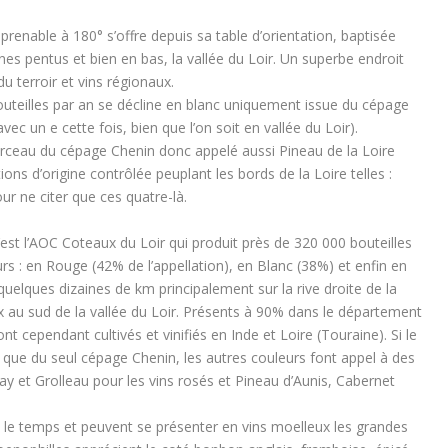
enable à 180° s’offre depuis sa table d’orientation, baptisée
es pentus et bien en bas, la vallée du Loir. Un superbe endroit
u terroir et vins régionaux.
bouteilles par an se décline en blanc uniquement issue du cépage
ec un e cette fois, bien que l’on soit en vallée du Loir).
 berceau du cépage Chenin donc appelé aussi Pineau de la Loire
ons d’origine contrôlée peuplant les bords de la Loire telles :
r ne citer que ces quatre-là.
c’est l’AOC Coteaux du Loir qui produit près de 320 000 bouteilles
urs : en Rouge (42% de l’appellation), en Blanc (38%) et enfin en
 quelques dizaines de km principalement sur la rive droite de la
ux au sud de la vallée du Loir. Présents à 90% dans le département
nt cependant cultivés et vinifiés en Inde et Loire (Touraine). Si le
 que du seul cépage Chenin, les autres couleurs font appel à des
y et Grolleau pour les vins rosés et Pineau d’Aunis, Cabernet
 le temps et peuvent se présenter en vins moelleux les grandes