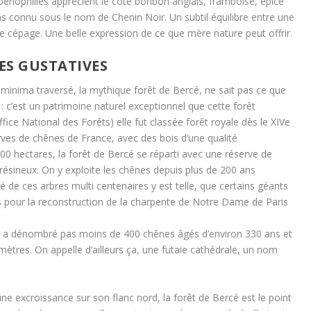
oenophilles apprécient le coté bonbon anglais, framboise, épicé
s connu sous le nom de Chenin Noir. Un subtil équilibre entre une
ce cépage. Une belle expression de ce que mère nature peut offrir.
SES GUSTATIVES
 minima traversé, la mythique forêt de Bercé, ne sait pas ce que
 : c’est un patrimoine naturel exceptionnel que cette forêt
ice National des Forêts) elle fut classée forêt royale dès le XIVe
serves de chênes de France, avec des bois d’une qualité
00 hectares, la forêt de Bercé se réparti avec une réserve de
ésineux. On y exploite les chênes depuis plus de 200 ans
é de ces arbres multi centenaires y est telle, que certains géants
és pour la reconstruction de la charpente de Notre Dame de Paris
, on a dénombré pas moins de 400 chênes âgés d’environ 330 ans et
tres. On appelle d’ailleurs ça, une futaie cathédrale, un nom
e excroissance sur son flanc nord, la forêt de Bercé est le point