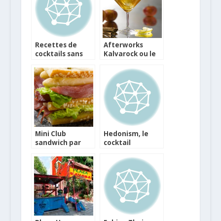
Añejo 7 Años
Recettes de
Afterworks
cocktails sans
Kalvarock ou le
alcool à l’eau de
Calvados en
coco
cocktail
Mini Club
Hedonism, le
sandwich par
cocktail
Julien Duboué
signature de
Mezan