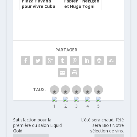
Plaza Havana
Fabien Theisgen
pour vivre Cuba
et Hugo Togni
à Paris avec
remportent le
Havana Club
Mezan Barrel
Challenge 2018
PARTAGER:
TAUX:
Satisfaction pour la
L’été sera chaud, l’été
première du salon Liquid
sera Bio ! Notre
Gold
sélection de vins.