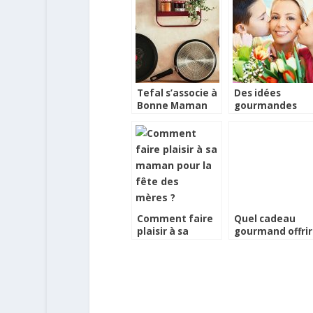
Tefal s’associe à
Des idées
Bonne Maman
gourmandes
pour la Fête des
mères
Comment faire
Quel cadeau
plaisir à sa
gourmand offrir
maman pour la
pour la fête des
fête des mères ?
mères ?