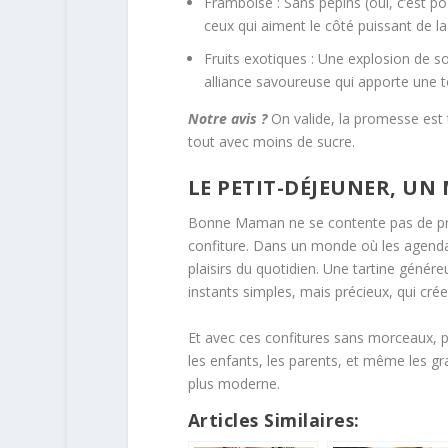
Framboise : Sans pépins (oui, c’est po
ceux qui aiment le côté puissant de la
Fruits exotiques : Une explosion de so
alliance savoureuse qui apporte une t
Notre avis ?
On valide, la promesse est t
tout avec moins de sucre.
LE PETIT-DÉJEUNER, U
Bonne Maman ne se contente pas de pro
confiture. Dans un monde où les agendas
plaisirs du quotidien. Une tartine génér
instants simples, mais précieux, qui créen
Et avec ces confitures sans morceaux, p
les enfants, les parents, et même les g
plus moderne.
Articles Similaires: