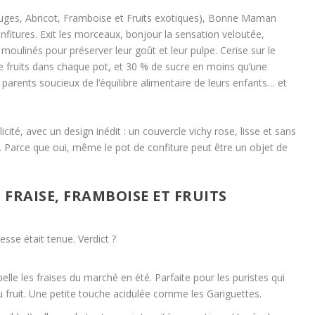
rouges, Abricot, Framboise et Fruits exotiques), Bonne Maman
nfitures. Exit les morceaux, bonjour la sensation veloutée,
moulinés pour préserver leur goût et leur pulpe. Cerise sur le
 de fruits dans chaque pot, et 30 % de sucre en moins qu’une
s parents soucieux de l’équilibre alimentaire de leurs enfants… et
cité, avec un design inédit : un couvercle vichy rose, lisse et sans
t. Parce que oui, même le pot de confiture peut être un objet de
 FRAISE, FRAMBOISE ET FRUITS
esse était tenue. Verdict ?
ppelle les fraises du marché en été. Parfaite pour les puristes qui
 du fruit. Une petite touche acidulée comme les Gariguettes.