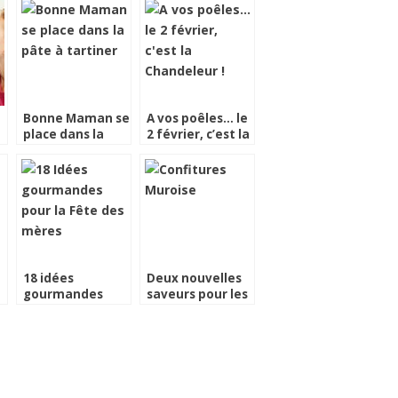
Bonne Maman se
A vos poêles… le
place dans la
2 février, c’est la
pâte à tartiner
Chandeleur !
18 idées
Deux nouvelles
gourmandes
saveurs pour les
pour la Fête des
confitures
mères
Muroise et
Compagnie