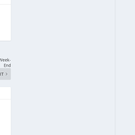
 Week-
End
NT