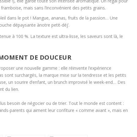
ssible !), elle garde toute son intensité aromatique. Un régal pour
 framboise, mais sans l’inconvénient des petits grains.
leil dans le pot ! Mangue, ananas, fruits de la passion… Une
ouche dépaysante ànotre petit-déj’.
enue à 100 %. La texture est ultra-lisse, les saveurs sont là, le
N MOMENT DE DOUCEUR
poser une nouvelle gamme : elle réinvente l’expérience
 sont surchargés, la marque mise sur la tendresse et les petits
euse, un sourire d’enfant, un brunch improvisé le week-end… Des
t du lien.
lus besoin de négocier ou de trier. Tout le monde est content :
rands-parents qui aiment leur confiture « comme avant », mais en