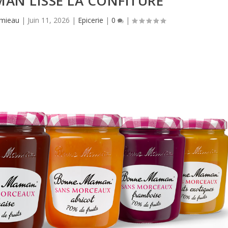
AN LISSE LA CONFITURE
amieau
|
Juin 11, 2026
|
Epicerie
|
0
|