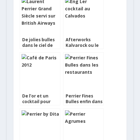
Mixology by
Touch
Perrier
De jolies bulles
Afterworks
dans le ciel de
Kalvarock ou le
British Airways
Calvados en
cocktail
De l’or et un
Perrier Fines
cocktail pour
Bulles enfin dans
fêter la fin de
les restaurants
l’année