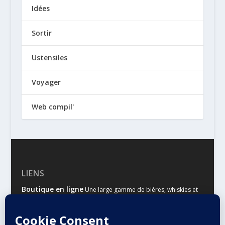
Idées
Sortir
Ustensiles
Voyager
Web compil'
LIENS
Boutique en ligne
Une large gamme de bières, whiskies et
autres spiritueux
Malts & Houblons
Le site d’information des amateurs de