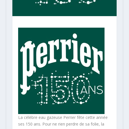
La célèbre eau gazeuse Perrier fête cette année
ses 150 ans. Pour ne rien perdre de sa folie, la