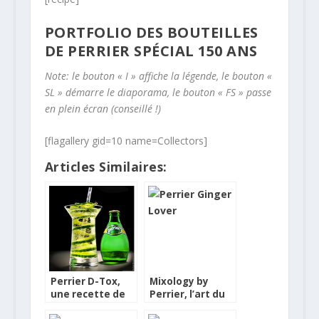
PORTFOLIO DES BOUTEILLES
DE PERRIER SPÉCIAL 150 ANS
Note: le bouton « I » affiche la légende, le bouton «
SL » démarre le diaporama, le bouton « FS » passe
en plein écran (conseillé !)
[flagallery gid=10 name=Collectors]
Articles Similaires:
Perrier D-Tox,
Mixology by
une recette de
Perrier, l’art du
la collection 2012
cocktail French