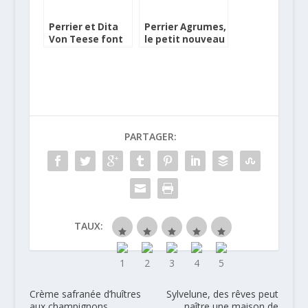
Perrier et Dita
Perrier Agrumes,
Von Teese font
le petit nouveau
pétiller votre
de la gamme
iPhone
« Aro »
PARTAGER:
TAUX:
Crème safranée d’huîtres
Sylvelune, des rêves peut
aux champignons
naître une maison de