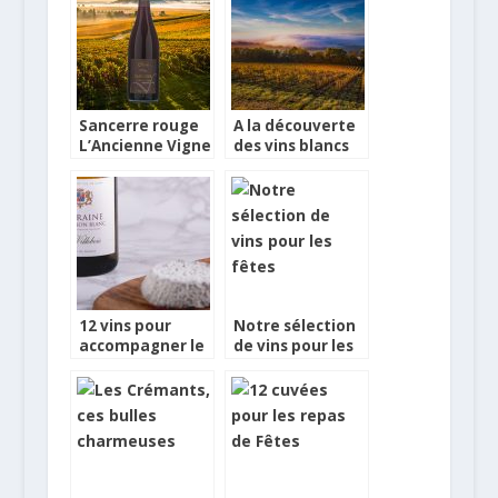
Sancerre rouge
A la découverte
L’Ancienne Vigne
des vins blancs
2018 de Fournier
doux et fruités
Père & Fils,
de Bordeaux
Bouteille du WE
12 vins pour
Notre sélection
accompagner le
de vins pour les
fromage de
fêtes
chèvre