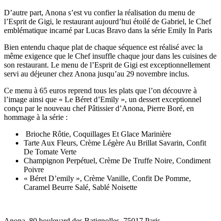
D’autre part, Anona s’est vu confier la réalisation du menu de
l’Esprit de Gigi, le restaurant aujourd’hui étoilé de Gabriel, le Chef
emblématique incarné par Lucas Bravo dans la série Emily In Paris
Bien entendu chaque plat de chaque séquence est réalisé avec la
même exigence que le Chef insuffle chaque jour dans les cuisines de
son restaurant. Le menu de l’Esprit de Gigi est exceptionnellement
servi au déjeuner chez Anona jusqu’au 29 novembre inclus.
Ce menu à 65 euros reprend tous les plats que l’on découvre à
l’image ainsi que « Le Béret d’Emily », un dessert exceptionnel
conçu par le nouveau chef Pâtissier d’Anona, Pierre Boré, en
hommage à la série :
Brioche Rôtie, Coquillages Et Glace Marinière
Tarte Aux Fleurs, Crème Légère Au Brillat Savarin, Confit
De Tomate Verte
Champignon Perpétuel, Crème De Truffe Noire, Condiment
Poivre
« Béret D’emily », Crème Vanille, Confit De Pomme,
Caramel Beurre Salé, Sablé Noisette
Anona, 80 boulevard des Batignolles, 75017 Paris