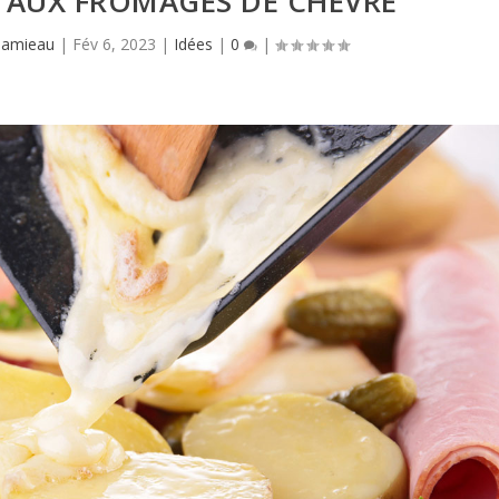
 AUX FROMAGES DE CHÈVRE
Hamieau
|
Fév 6, 2023
|
Idées
|
0
|