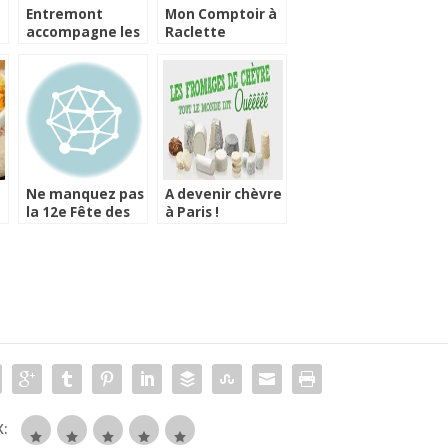
Entremont
Mon Comptoir à
accompagne les
Raclette
amateurs de
Entremont
raclette
Ne manquez pas
A devenir chèvre
la 12e Fête des
à Paris !
Fromages de
Savoie
: