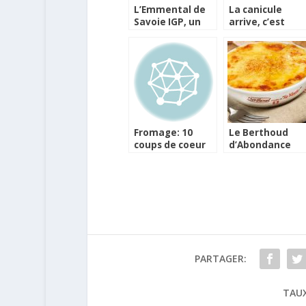
L’Emmental de
La canicule
Savoie IGP, un
arrive, c’est
très beau
l’heure de la
fromage à ne
raclette !
pas oublier
Fromage: 10
Le Berthoud
coups de coeur
d’Abondance
européens
s’invite sur les
tables
hivernales
PARTAGER:
TAUX