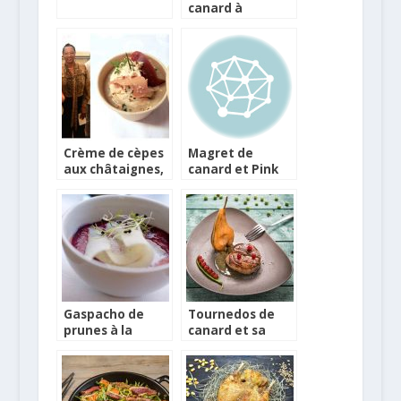
canard à
l’orange et
sauce soja
sucrée au
gingembre
Crème de cèpes
Magret de
aux châtaignes,
canard et Pink
Magret Fumé et
Lady rôtie et
espuma de Foie
farcie au panais
Gras de canard
Gaspacho de
Tournedos de
prunes à la
canard et sa
portugaise
poêlée de
légumes