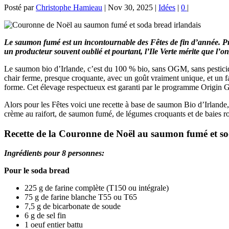
Posté par
Christophe Hamieau
|
Nov 30, 2025
|
Idées
|
0
|
Le saumon fumé est un incontournable des Fêtes de fin d’année. Produi
un producteur souvent oublié et pourtant, l’Ile Verte mérite que l’o
Le saumon bio d’Irlande, c’est du 100 % bio, sans OGM, sans pesticides
chair ferme, presque croquante, avec un goût vraiment unique, et un fa
forme. Cet élevage respectueux est garanti par le programme Origin G
Alors pour les Fêtes voici une recette à base de saumon Bio d’Irlande, 
crème au raifort, de saumon fumé, de légumes croquants et de baies ro
Recette de la Couronne de Noël au saumon fumé et so
Ingrédients pour 8 personnes:
Pour le soda bread
225 g de farine complète (T150 ou intégrale)
75 g de farine blanche T55 ou T65
7,5 g de bicarbonate de soude
6 g de sel fin
1 oeuf entier battu