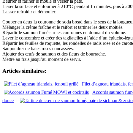
Beurrer et fariner le moule et verser la pâte.
Lisser la surface et enfourner à 210°C pendant 15 minutes, puis à 20
Laisser refroidir et démouler.
Couper en deux la couronne de soda bread dans le sens de la longueur
Mélanger la crème fraîche et le raifort et tartiner les deux moitiés.
Répartir le saumon fumé sur les couronnes en donnant du volume.
Laver le concombre et créer des tagliatelles à l’aide d’un épluche-lég
Répartir les feuilles de roquette, les rondelles de radis rose et de carot
Saupoudrer de baies roses concassées.
Ajouter des œufs de saumon et des fleurs de bourrache.
Mettre au frais jusqu’au moment de servir.
Articles similaires:
Filet d’agneau irlandais, fen
Accords saumon fumé
douce