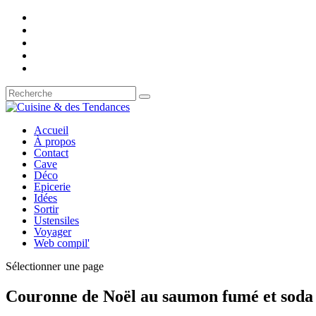
Accueil
À propos
Contact
Cave
Déco
Epicerie
Idées
Sortir
Ustensiles
Voyager
Web compil'
Sélectionner une page
Couronne de Noël au saumon fumé et soda 