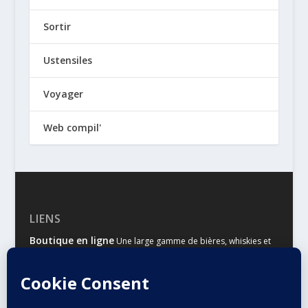
Sortir
Ustensiles
Voyager
Web compil'
LIENS
Boutique en ligne
Une large gamme de bières, whiskies et
autres spiritueux
Malts & Houblons
Le site d’information des amateurs de
bière et de whisky