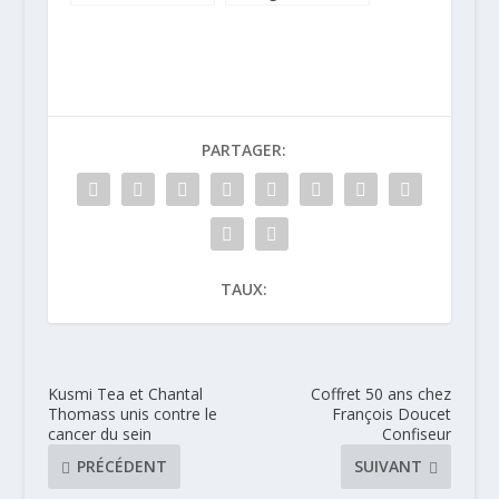
quetsches et
maquereaux à
mousse de
l’indienne
Roquefort
PARTAGER:
TAUX:
Kusmi Tea et Chantal
Coffret 50 ans chez
Thomass unis contre le
François Doucet
cancer du sein
Confiseur
PRÉCÉDENT
SUIVANT