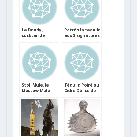
Le Dandy,
Patrón la tequila
cocktail de
aux 3 signatures
l’hiver au
prestigieuses
Calvados
Stoli Mule, le
Téquila Poiré au
Moscow Mule
Cidre Délice de
revisité par
Poire Ecusson
Stolichnaya