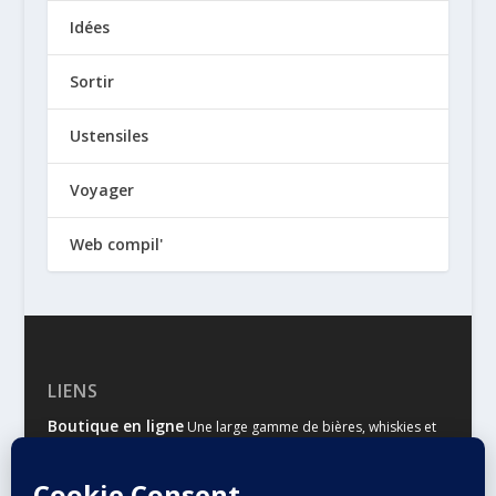
Idées
Sortir
Ustensiles
Voyager
Web compil'
LIENS
Boutique en ligne
Une large gamme de bières, whiskies et
autres spiritueux