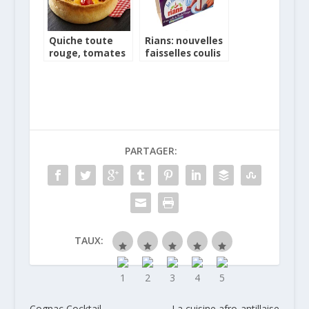
Foie Gras entier
Quiche toute
Rians: nouvelles
rouge, tomates
faisselles coulis
et poivrons
de fruits
PARTAGER:
TAUX:
Cognac Cocktail
La cuisine afro-antillaise