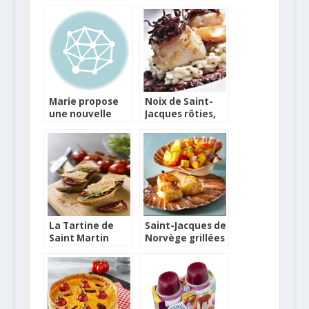
tomate
Marie propose
Noix de Saint-
une nouvelle
Jacques rôties,
gamme de plats
risotto au coulis
surgelés
de betteraves et
sauce à l’orange
La Tartine de
Saint-Jacques de
Saint Martin
Norvège grillées
façon
à la salsa de
bruschetta aux
tomates
tomates
confites avec
magret séché et