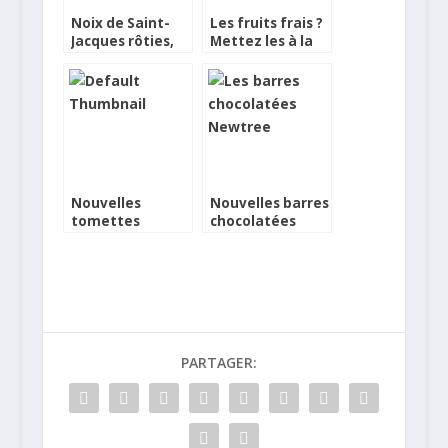
Noix de Saint-
Les fruits frais ?
Jacques rôties,
Mettez les à la
risotto au coulis
corbeille !
de betteraves et
sauce à l’orange
Nouvelles
Nouvelles barres
tomettes
chocolatées
Capitoul
Newtree
PARTAGER: