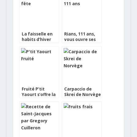
La faisselle en
Rians, 111 ans,
habits d’hiver
vous ouvre ses
portes
Fruité P’tit
Carpaccio de
Yaourt s’offre la
Skrei de Norvège
fraise et un
au citron
nouveau look
combawa, fruits
rouges en gelée