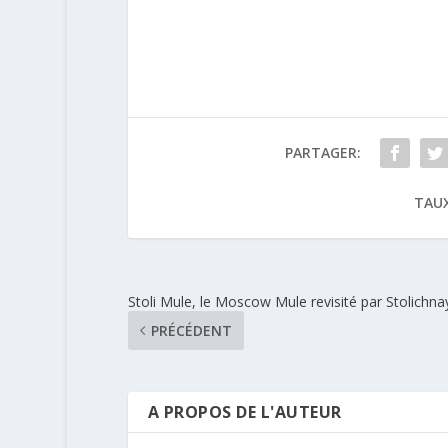
propose 2
nouveau Perrie
nouvelles
menthe
recettes
PARTAGER:
TAUX
Stoli Mule, le Moscow Mule revisité par Stolichna
PRÉCÉDENT
A PROPOS DE L'AUTEUR