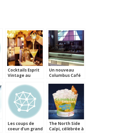
Cocktails Esprit
Un nouveau
Vintage au
Columbus Café
Whisky Live Paris
en plein coeur de
2012
Paris
Les coups de
The North Side
coeur d’un grand
Caïpi, célèbrée à