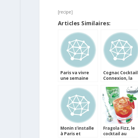
[recipe]
Articles Similaires:
Paris va vivre
Cognac Cocktail
une semaine
Connexion, la
sous le signe du
2eme tournée
cocktail
est lancée !
Monin s’installe
Fragola Fizz, le
à Paris et
cocktail au