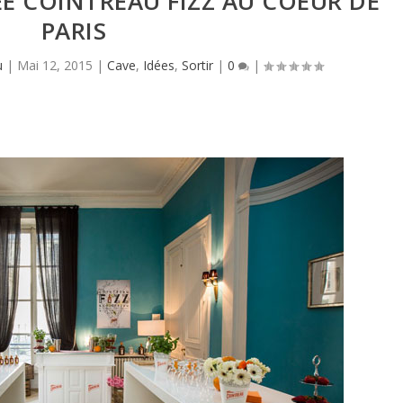
ÉE COINTREAU FIZZ AU COEUR DE
PARIS
u
|
Mai 12, 2015
|
Cave
,
Idées
,
Sortir
|
0
|