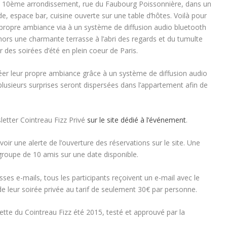
du 10ème arrondissement, rue du Faubourg Poissonnière, dans un
, espace bar, cuisine ouverte sur une table d’hôtes. Voilà pour
 sa propre ambiance via à un système de diffusion audio bluetooth
s une charmante terrasse à l’abri des regards et du tumulte
 des soirées d’été en plein coeur de Paris.
réer leur propre ambiance grâce à un système de diffusion audio
lusieurs surprises seront dispersées dans l’appartement afin de
wsletter Cointreau Fizz Privé
sur le site dédié à l’événement
.
voir une alerte de l’ouverture des réservations sur le site. Une
roupe de 10 amis sur une date disponible.
es e-mails, tous les participants reçoivent un e-mail avec le
 de leur soirée privée au tarif de seulement 30€ par personne.
cette du Cointreau Fizz été 2015, testé et approuvé par la