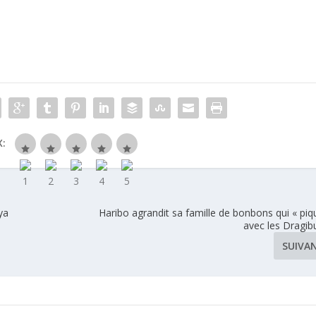
r
Bordeaux
Paris
Tasting 2014
:
ya
Haribo agrandit sa famille de bonbons qui « piq
avec les Dragib
SUIVA