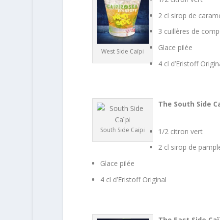
2 cl sirop de caram
3 cuillères de co
Glace pilée
West Side Caïpi
4 cl d’Eristoff Origin
The South Side Ca
South Side Caïpi
1/2 citron vert
2 cl sirop de pamp
Glace pilée
4 cl d’Eristoff Original
The East Side Caï