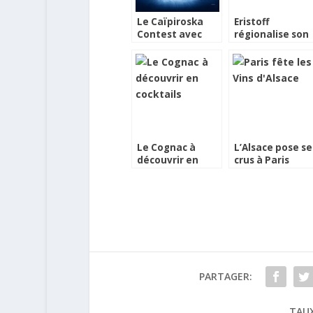
Le Caïpiroska
Eristoff
Contest avec
régionalise son
Eristoff
Contest autour
de la caïpiroska
Le Cognac à
L’Alsace pose se
découvrir en
crus à Paris
tenue de
cocktails à Paris
PARTAGER:
TAUX