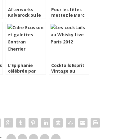
Afterworks
Pour les fêtes
Kalvarock ou le
mettez le Marc
Calvados en
de Bourgogne en
cocktail
cocktails
s
L’Epiphanie
Cocktails Esprit
célébrée par
Vintage au
Gontran Cherrier
Whisky Live Paris
et Ecusson
2012
: