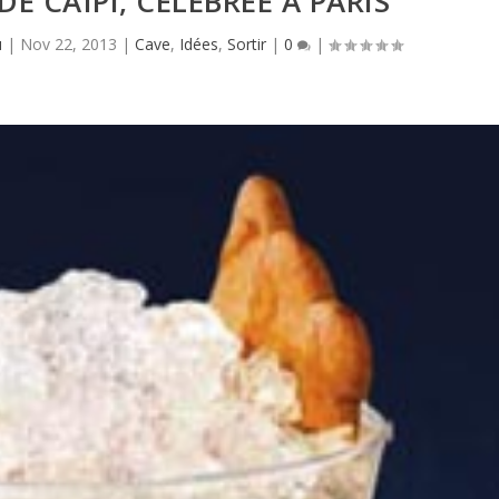
E CAÏPI, CÉLÈBRÉE À PARIS
u
|
Nov 22, 2013
|
Cave
,
Idées
,
Sortir
|
0
|