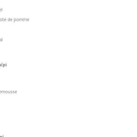
el
mpote de pomme
al
ïpi
lemousse
pi