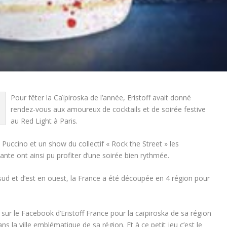
Pour fêter la Caïpiroska de l’année, Eristoff avait donné
rendez-vous aux amoureux de cocktails et de soirée festive
au Red Light à Paris.
ccino et un show du collectif « Rock the Street » les
nante ont ainsi pu profiter d’une soirée bien rythmée.
sud et d’est en ouest, la France a été découpée en 4 région pour
sur le Facebook d’Eristoff France pour la caïpiroska de sa région
ns la ville emblématique de sa région. Et à ce petit jeu c’est le