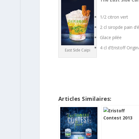
1/2 citron vert
2 cl siropde pain d’
Glace pilée
4 cl d’Eristoff Origin
East Side Caïpi
Articles Similaires: