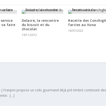
service
Delacre, la rencontre
Recette des Conchigl
 va faire
du biscuit et du
farcies au Vuna
chocolat
18/07/2022
19/11/2012
…] Franprix propose un colis gourmand déjà pré-timbré contenant de
entin. […]