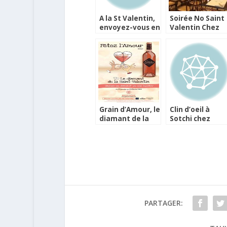
A la St Valentin,
Soirée No Saint
envoyez-vous en
Valentin Chez
l’air à Méribel !
Oscar
Grain d’Amour, le
Clin d’oeil à
diamant de la
Sotchi chez
Saint-Valentin
Barrière pour la
Saint-Valentin
PARTAGER: