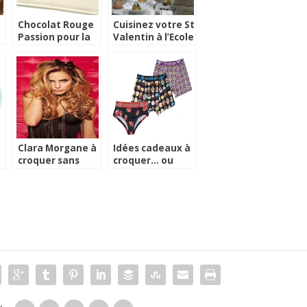
Chocolat Rouge
Cuisinez votre St
Passion pour la
Valentin à l’Ecole
Saint Valentin
Ritz Escoffier
Clara Morgane à
Idées cadeaux à
croquer sans
croquer… ou
modération !
presque !