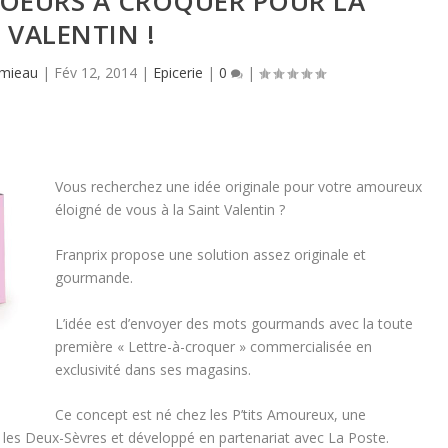
COEURS À CROQUER POUR LA
VALENTIN !
amieau
|
Fév 12, 2014
|
Epicerie
|
0
|
Vous recherchez une idée originale pour votre amoureux
éloigné de vous à la Saint Valentin ?
Franprix propose une solution assez originale et
gourmande.
L’idée est d’envoyer des mots gourmands avec la toute
première « Lettre-à-croquer » commercialisée en
exclusivité dans ses magasins.
Ce concept est né chez les P’tits Amoureux, une
s les Deux-Sèvres et développé en partenariat avec La Poste.