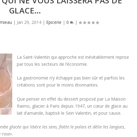
 QUI NE VOUS LAISSERA PAS DE
GLACE…
amieau
|
Jan 29, 2014
|
Epicerie
|
0
|
La Saint-Valentin qui approche est inévitablement reprise
par tous les secteurs de l’économie.
La gastronomie n’y échappe pas bien sûr et parfois les
créations sont pour le moins étonnantes.
Que penser en effet du dessert proposé par La Maison
Raimo, glacier à Paris depuis 1947, un cœur de glace au
lait d’amande, baptisé le Sein Valentin, et pour cause.
mbe glacée qui libère les sens, flatte le palais et délie les langues,
 rose»
.