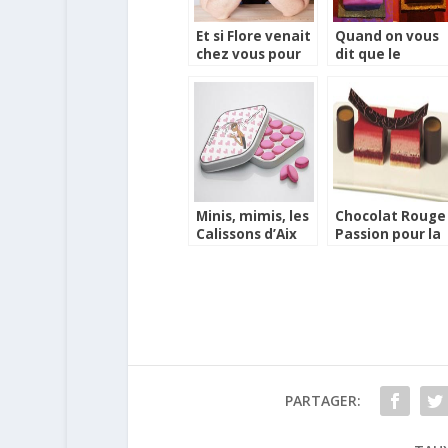
Et si Flore venait
Quand on vous
chez vous pour
dit que le
la St. Valentin ?
chocolat est
aphrodisiaque
Minis, mimis, les
Chocolat Rouge
Calissons d’Aix
Passion pour la
pour la Saint
Saint Valentin
Valentin
PARTAGER: