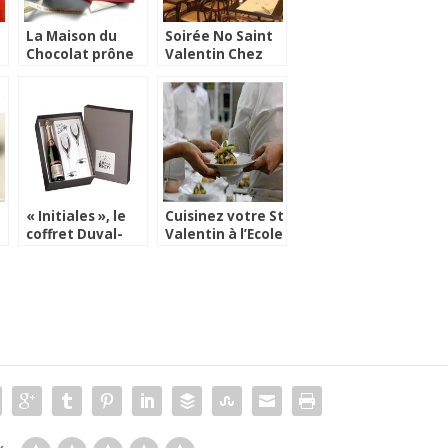
La Maison du
Soirée No Saint
Chocolat prône
Valentin Chez
la vertu pour la
Oscar
…
St Valentin !
« Initiales », le
Cuisinez votre St
coffret Duval-
Valentin à l’Ecole
Leroy pour la St
Ritz Escoffier
Valentin