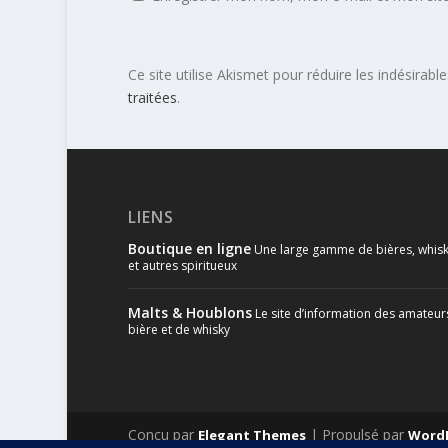
Ce site utilise Akismet pour réduire les indésirabl
traitées
.
LIENS
Boutique en ligne
Une large gamme de bières, whisk
et autres spiritueux
Malts & Houblons
Le site d’information des amateur
bière et de whisky
Conçu par
| Propulsé par
Elegant Themes
Word