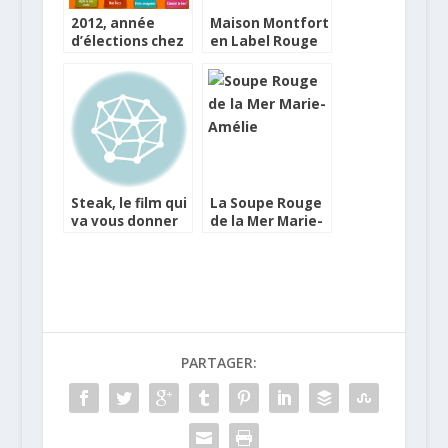
2012, année
Maison Montfort
d’élections chez
en Label Rouge
Charal !
Steak, le film qui
La Soupe Rouge
va vous donner
de la Mer Marie-
envie de manger
Amélie certifiée
du bon boeuf
Label Rouge
PARTAGER: