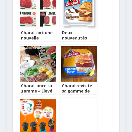
Charal sort une
Deux
nouvelle
nouveautés
gamme, Les
chez Charal
Quotidiennes
Charal lance sa
Charal revisite
gamme « Élevé
sa gamme de
au Pâturage »
burgers