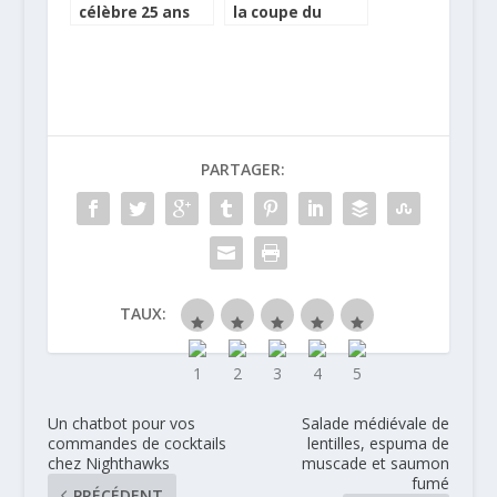
célèbre 25 ans
la coupe du
de Disneyland
monde de foot
Paris avec une
avec son pain
bouteille
ballon
collector
PARTAGER:
TAUX:
Un chatbot pour vos
Salade médiévale de
commandes de cocktails
lentilles, espuma de
chez Nighthawks
muscade et saumon
fumé
PRÉCÉDENT