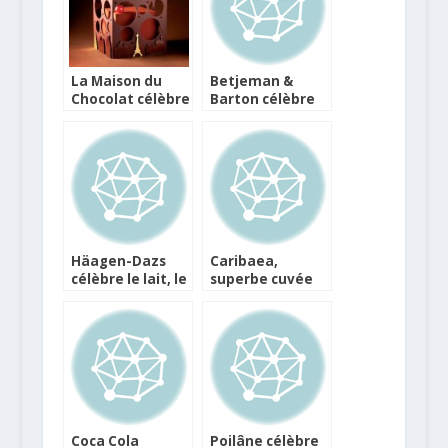
La Maison du
Betjeman &
Chocolat célèbre
Barton célèbre
Paris
les thés indiens
Häagen-Dazs
Caribaea,
célèbre le lait, le
superbe cuvée
chocolat blanc
caritative des
et Roland Garros
rhums Chantal
Comte
Coca Cola
Poilâne célèbre