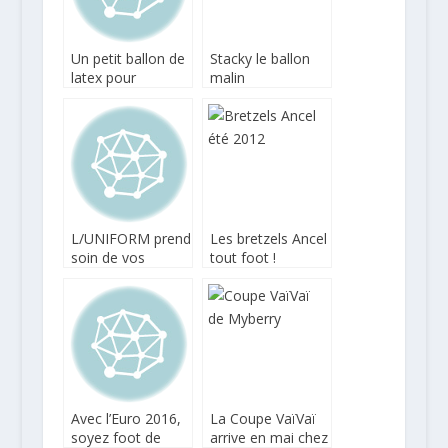
Un petit ballon de
Stacky le ballon
latex pour
malin
conserver votre
vin
L/UNIFORM prend
Les bretzels Ancel
soin de vos
tout foot !
miches avec
Poilâne
Avec l’Euro 2016,
La Coupe VaïVaï
soyez foot de
arrive en mai chez