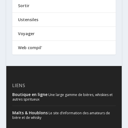
Sortir
Ustensiles
Voyager
Web compil'
LIENS
Boutique en ligne
Une large gamme de bières, whiskies et
autres spiritueux
Malts & Houblons
Le site d’information des amateurs de
bière et de whisky