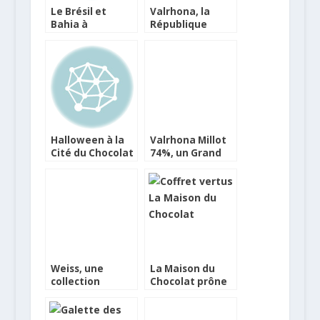
Le Brésil et
Valrhona, la
Bahia à
République
l’honneur avec le
Dominicaine en
chocolat Macaé
grand cru
de Valrhona
Halloween à la
Valrhona Millot
Cité du Chocolat
74%, un Grand
Valrhona
cru d’exception,
Bio et
responsable
Weiss, une
La Maison du
collection
Chocolat prône
punchy, colorée
la vertu pour la
et décalée avec
St Valentin !
PEC