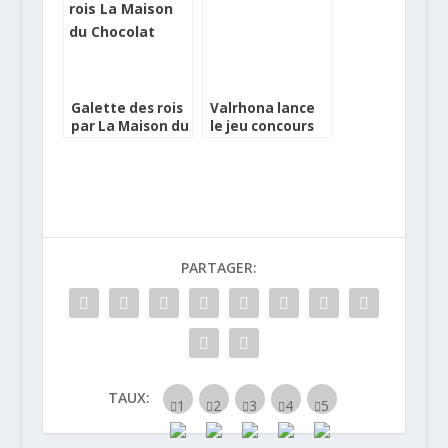
Galette des rois
Valrhona lance
par La Maison du
le jeu concours
Chocolat
engagé
#JeSoutiensMon
Artisan
PARTAGER:
TAUX: