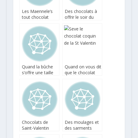
Les Maennele’s
Des chocolats à
tout chocolat
offrir le soir du
pendant les Fêtes
Jour de l’An
avec Jacques
Bockel
Quand la bûche
Quand on vous dit
s’offre une taille
que le chocolat
de guêpe bien
est
gourmande !
aphrodisiaque…
Chocolats de
Des moulages et
Saint-Valentin
des sarments
chez Jacques
inédits chez