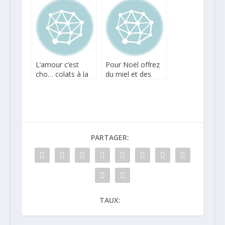
Bockel
Revillon
L’amour c’est
Pour Noël offrez
cho… colats à la
du miel et des
Saint-Valentin
créations
d’Alexandre Stern
PARTAGER:
TAUX: