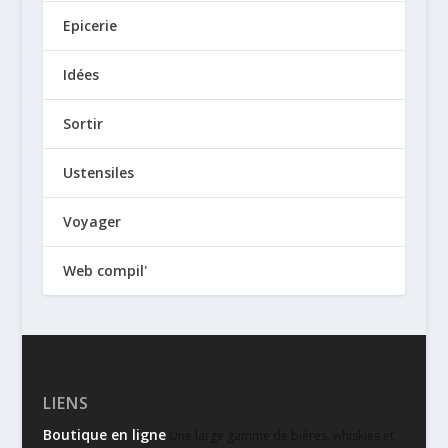
Epicerie
Idées
Sortir
Ustensiles
Voyager
Web compil'
LIENS
Boutique en ligne
Une large gamme de bières, whiskies et