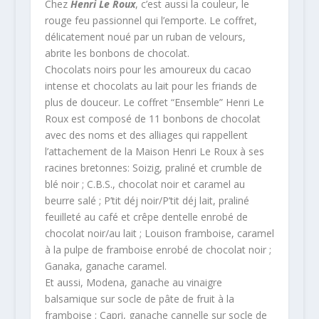
Chez
Henri Le Roux
, c’est aussi la couleur, le
rouge feu passionnel qui l’emporte. Le coffret,
délicatement noué par un ruban de velours,
abrite les bonbons de chocolat.
Chocolats noirs pour les amoureux du cacao
intense et chocolats au lait pour les friands de
plus de douceur. Le coffret “Ensemble” Henri Le
Roux est composé de 11 bonbons de chocolat
avec des noms et des alliages qui rappellent
l’attachement de la Maison Henri Le Roux à ses
racines bretonnes: Soizig, praliné et crumble de
blé noir ; C.B.S., chocolat noir et caramel au
beurre salé ; P’tit déj noir/P’tit déj lait, praliné
feuilleté au café et crêpe dentelle enrobé de
chocolat noir/au lait ; Louison framboise, caramel
à la pulpe de framboise enrobé de chocolat noir ;
Ganaka, ganache caramel.
Et aussi, Modena, ganache au vinaigre
balsamique sur socle de pâte de fruit à la
framboise ; Capri, ganache cannelle sur socle de