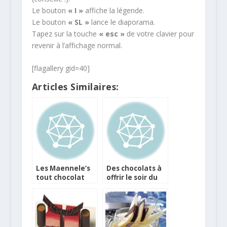
Le bouton
« I »
affiche la légende.
Le bouton
« SL »
lance le diaporama.
Tapez sur la touche
« esc »
de votre clavier pour
revenir à l’affichage normal.
[flagallery gid=40]
Articles Similaires:
Les Maennele’s
Des chocolats à
tout chocolat
offrir le soir du
pendant les
Jour de l’An
Fêtes avec
Jacques Bockel