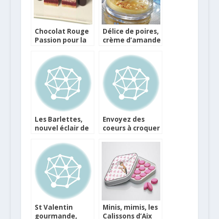
Chocolat Rouge
Délice de poires,
Passion pour la
crème d’amande
Saint Valentin
et Chocolat
Les Barlettes,
Envoyez des
nouvel éclair de
coeurs à croquer
génie pâtissier
pour la Valentin !
de Christophe
Adam
St Valentin
Minis, mimis, les
gourmande,
Calissons d’Aix