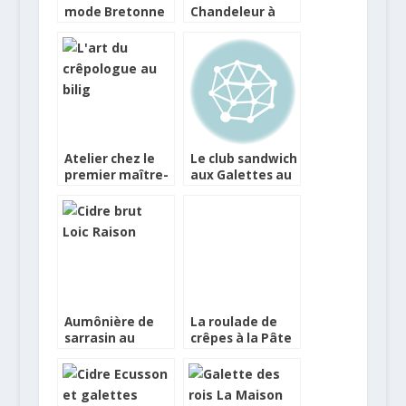
mode Bretonne
Chandeleur à
avec Loïc Raison
l’apéritif !
Atelier chez le
Le club sandwich
premier maître-
aux Galettes au
crêpologue de
Beurre Jules
Bretagne
Destrooper et
dinde grillée
Aumônière de
La roulade de
sarrasin au
crêpes à la Pâte
caviar de petit
de Spéculoos
pois et son oeuf
parsemée de
poché
Spéculoos
émiettés