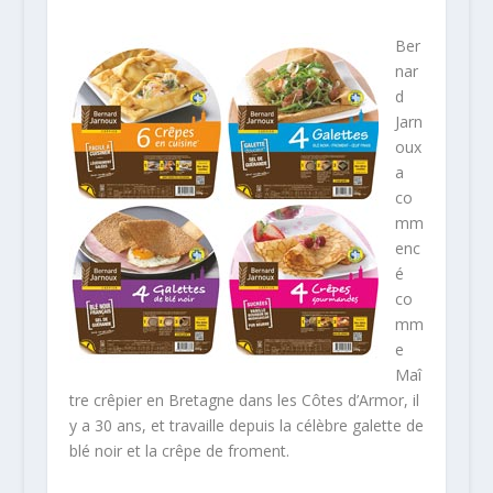
Ber
nar
d
Jarn
oux
a
co
mm
enc
é
co
mm
e
Maî
tre crêpier en Bretagne dans les Côtes d’Armor, il
y a 30 ans, et travaille depuis la célèbre galette de
blé noir et la crêpe de froment.