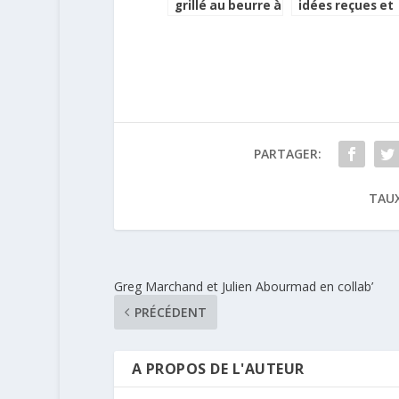
grillé au beurre à
idées reçues et
l’ail
mangeons des
poissons !
PARTAGER:
TAUX
Greg Marchand et Julien Abourmad en collab’
PRÉCÉDENT
A PROPOS DE L'AUTEUR