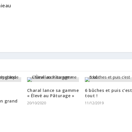
mieau
Charal lance sa gamme
6 bûches et puis c’es
« Élevé au Pâturage »
tout !
en grand
20/10/2020
11/12/2019