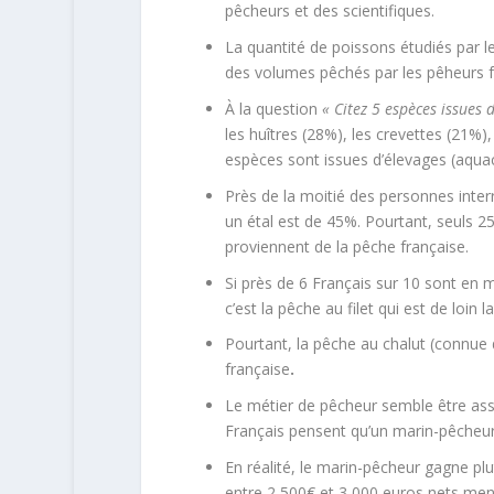
pêcheurs et des scientifiques.
La quantité de poissons étudiés par le
des volumes pêchés par les pêheurs 
À la question
« Citez 5 espèces issues 
les huîtres (28%), les crevettes (21%),
espèces sont issues d’élevages (aquac
Près de la moitié des personnes inte
un étal est de 45%. Pourtant, seuls
proviennent de la pêche française.
Si près de 6 Français sur 10 sont en
c’est la pêche au filet qui est de loin l
Pourtant, la pêche au chalut (connue
française
.
Le métier de pêcheur semble être ass
Français pensent qu’un marin-pêcheur 
En réalité, le marin-pêcheur gagne pl
entre 2 500€ et 3 000 euros nets men