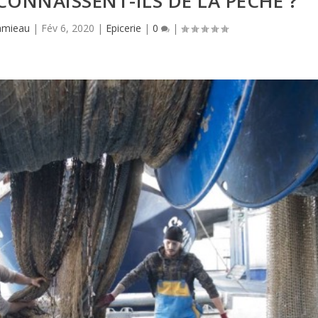
CONNAISSENT-ILS DE LA PÊCHE ?
amieau
|
Fév 6, 2020
|
Epicerie
|
0
|