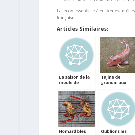
La leçon essentielle à en tirer est qu’il
française…
Articles Similaires:
La saison de la
Tajine de
moule de
grondin aux
Barfleur est
légumes d’hiver
lancée !
Homard bleu
Oublions les