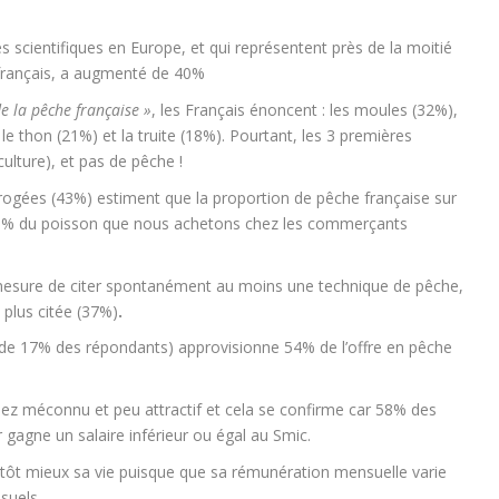
s scientifiques en Europe, et qui représentent près de la moitié
français, a augmenté de 40%
de la pêche française »
, les Français énoncent : les moules (32%),
 le thon (21%) et la truite (18%). Pourtant, les 3 premières
ulture), et pas de pêche !
rrogées (43%) estiment que la proportion de pêche française sur
 25% du poisson que nous achetons chez les commerçants
 mesure de citer spontanément au moins une technique de pêche,
a plus citée (37%)
.
 de 17% des répondants) approvisionne 54% de l’offre en pêche
ez méconnu et peu attractif et cela se confirme car 58% des
gagne un salaire inférieur ou égal au Smic.
utôt mieux sa vie puisque que sa rémunération mensuelle varie
suels.