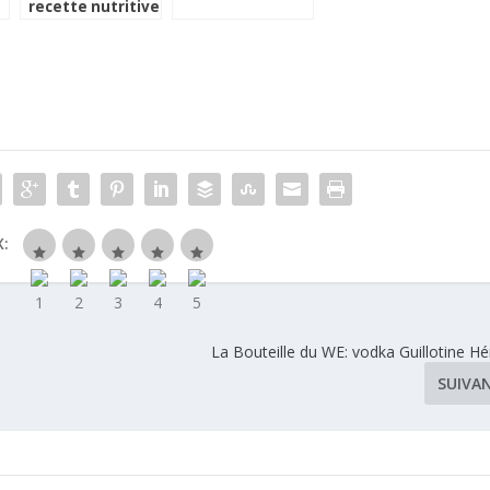
recette nutritive
et de bonne
conservation
:
La Bouteille du WE: vodka Guillotine Hé
SUIVA