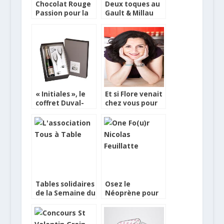
Chocolat Rouge
Deux toques au
Passion pour la
Gault & Millau
Saint Valentin
pour L’Espante
« Initiales », le
Et si Flore venait
coffret Duval-
chez vous pour
Leroy pour la St
la St. Valentin ?
Valentin
Tables solidaires
Osez le
de la Semaine du
Néoprène pour
Goût
la Saint Valentin
!