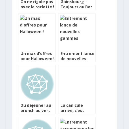
On ne rigole pas
Gainsbourg –
avec la raclette !
Toujours au Bar
Aristide du
Lutétia
Un max d’offres
Entremont lance
pour Halloween !
de nouvelles
gammes
Du déjeuner au
La canicule
brunch au vert
arrive, c’est
en passant par
l’heure de la
le diner au
raclette !
Chalet des Iles