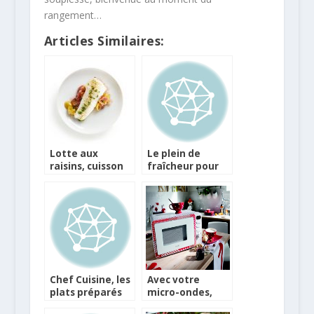
rangement…
Articles Similaires:
Lotte aux
Le plein de
raisins, cuisson
fraîcheur pour
vapeur express
l’été avec Lékué
Chef Cuisine, les
Avec votre
plats préparés
micro-ondes,
font leur entrée
changez de