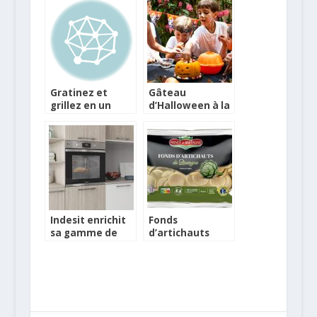
dans la haute
cadre
gastronomie
Gratinez et
Gâteau
grillez en un
d’Halloween à la
temps record au
citrouille
micro-ondes
avec le Micro Pro
Grill Tupperware
Indesit enrichit
Fonds
sa gamme de
d’artichauts
fours Aria avec
surgelés de
la fonction
Prince de
vapeur Turn &Go
Bretagne
Steam