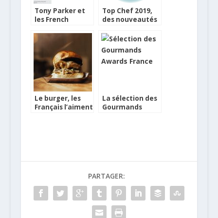
Tony Parker et
Top Chef 2019,
les French
des nouveautés
Burgers de Quick
pour fêter le 10e
anniversaire !
Le burger, les
La sélection des
Français l’aiment
Gourmands
comme ça
Awards français
PARTAGER: