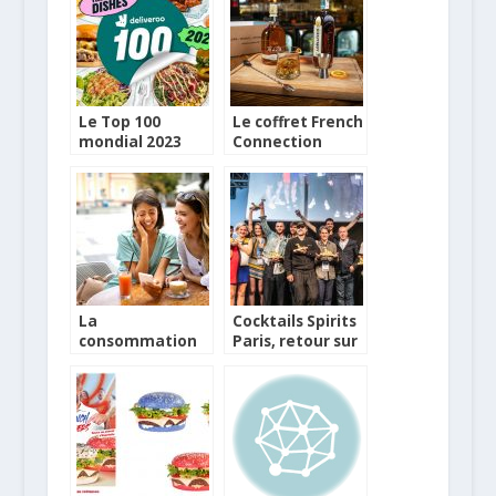
Le Top 100
Le coffret French
mondial 2023
Connection
des commandes
Camus –
Deliveroo
Adriatico,
Bouteille du WE
La
Cocktails Spirits
consommation
Paris, retour sur
d’alcool dans les
l’édition 2019
grandes villes
européennes